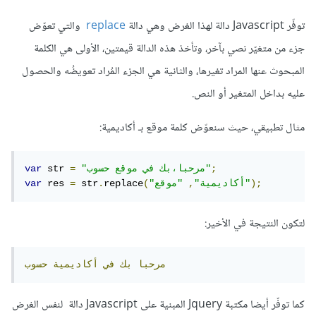
توفّر Javascript دالة لهذا الغرض وهي دالة
replace
والتي تعوّض
جزء من متغيّر نصي بآخر، وتأخذ هذه الدالة قيمتين، الأولى هي الكلمة
المبحوث عنها المراد تغيرها، والثانية هي الجزء المُراد تعويضُه والحصول
عليه بداخل المتغير أو النص.
مثال تطبيقي، حيث سنعوّض كلمة موقع بـ أكاديمية:
;
"مرحبا،بك في موقع حسوب"
=
 str 
var
);
"موقع"
"أكاديمية"
,
(
replace
.
 str
=
 res 
var
لتكون النتيجة في الأخير:
مرحبا
بك
في
أكاديمية
حسوب
كما توفّر أيضا مكتبة Jquery المبنية على Javascript دالة لنفس الغرض