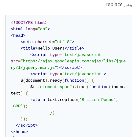
وهي replace:
<!DOCTYPE html>
<html
lang
=
"en"
>
<head>
<meta
charset
=
"utf-8"
>
<title>
Hello User!
</title>
<script
type
=
"text/javascript"
src
=
"
https://ajax.googleapis.com/ajax/libs/jque
ry/1/jquery.min.js"
></script>
<script
type
=
"text/javascript"
>
    $
(
document
).
ready
(
function
()
{
    	$
(
".element span"
).
text
(
function
(
index
,
text
)
{
return
 text
.
replace
(
'British Pound'
,
'GBP'
);
});
});
</script>
</head>