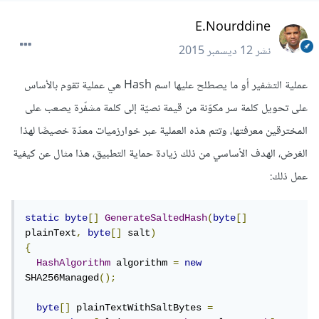
E.Nourddine
نشر
12 ديسمبر 2015
عملية التشفير أو ما يصطلح عليها اسم Hash هي عملية تقوم بالأساس
على تحويل كلمة سر مكوّنة من قيمة نصيّة إلى كلمة مشفّرة يصعب على
المخترقين معرفتها، وتتم هذه العملية عبر خوارزميات معدّة خصيصًا لهذا
الغرض، الهدف الأساسي من ذلك زيادة حماية التطبيق، هذا مثال عن كيفية
عمل ذلك:
static
byte
[]
GenerateSaltedHash
(
byte
[]
plainText
,
byte
[]
 salt
)
{
HashAlgorithm
 algorithm 
=
new
SHA256Managed
();
byte
[]
 plainTextWithSaltBytes 
=