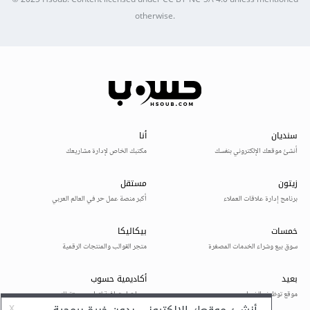
© 2025
Hsoub
.
Content licensed under
CC BY-NC-SA 4.0
unless mentioned
otherwise.