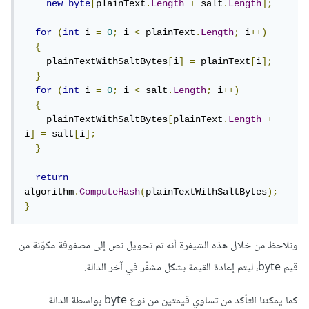
new
byte
[
plainText
.
Length
+
 salt
.
Length
];
for
(
int
 i 
=
0
;
 i 
<
 plainText
.
Length
;
 i
++)
{
    plainTextWithSaltBytes
[
i
]
=
 plainText
[
i
];
}
for
(
int
 i 
=
0
;
 i 
<
 salt
.
Length
;
 i
++)
{
    plainTextWithSaltBytes
[
plainText
.
Length
+
i
]
=
 salt
[
i
];
}
return
algorithm
.
ComputeHash
(
plainTextWithSaltBytes
);
}
ونلاحظ من خلال هذه الشيفرة أنه تم تحويل نص إلى مصفوفة مكوّنة من
قيم byte، ليتم إعادة القيمة بشكل مشفّر في آخر الدالة.
كما يمكننا التأكد من تساوي قيمتين من نوع byte بواسطة الدالة