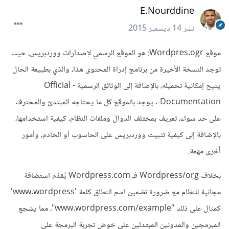
E.Nourddine
نشر
14 ديسمبر 2015
موقع Wordpres.ogr: هو الموقع الرسمي لإصدارات ووردبريس، حيث
توجد النسخة الأخيرة من برنامج إدراة المحتوى هذا، والذي بطبيعة الحال
يتيح إمكانية تحميله، بالإضافة إلى الوثائق الرسمية - Official
Documentation-. يوجد بالموقع كل ما يحتاجه المبتدئ والمحترف
على حد سواء، تعريف بمختلف الدوال وملفات النظام، كيفية استخدامها،
بالإضافة إلى كيفية تثبيت ووردبريس على الحاسوب أو الخادم، وأمور
أخرى مهمة.
بخلاف Wordpress/org فـ Wordpress.com يُقدّم استضافة
مجانية للنظام مع ضرورة تضمين اسم النطاق كلمة 'www.wordpress'
كمثال على ذلك "www.wordpress.com/example"، مما يشجع
المبرمجين والمدونين المبتدئين على خوض تجربة البرمجة على