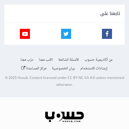
تابعنا على
عن أكاديمية حسوب
الأسئلة الشائعة
اكتب معنا
درّب معنا
إرشادات الاستخدام
بيان الخصوصية
مركز المساعدة
© 2025
Hsoub
.
Content licensed under
CC BY-NC-SA 4.0
unless mentioned
otherwise.