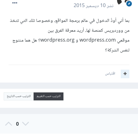
نشر
10 ديسمبر 2015
بما أني أودُّ الدخول في عالم برمجة المواقع، وخصوصا تلك التي تتخذ
من ووردبريس كمنصة لها، أريد معرفة الفرق بين
موقعي wordpress.com وَ wordpress.org؟ هل هما منتوج
لنفس الشركة؟
اقتباس
الترتيب حسب التقييم
الترتيب حسب التاريخ
0