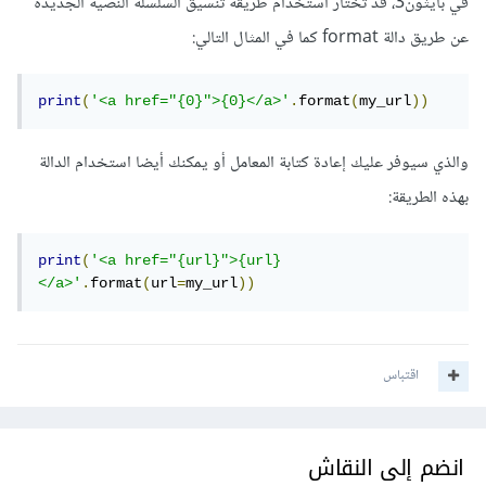
في بايثون3، قد تختار استخدام طريقة تنسيق السلسلة النصية الجديدة
عن طريق دالة format كما في المثال التالي:
print
(
'<a href="{0}">{0}</a>'
.
format
(
my_url
))
والذي سيوفر عليك إعادة كتابة المعامل أو يمكنك أيضا استخدام الدالة
بهذه الطريقة:
print
(
'<a href="{url}">{url}
</a>'
.
format
(
url
=
my_url
))
اقتباس
انضم إلى النقاش