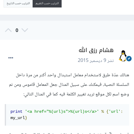
الترتيب حسب التقييم
الترتيب حسب التاريخ
0
هشام رزق الله
نشر
9 ديسمبر 2015
هنالك عدّة طرق لاستخدام معامل استبدال واحد أكثر من مرة داخل
السلسلة النصية، فيمكنك على سبيل المثال جعل المعامل قاموس ومن ثم
وضع اسم لكل موقع تريد تغيير الكلمة فيه كما في المثال التالي:
print
'<a href="%(url)s">%(url)s</a>'
%
{
'url'
:
my_url
}