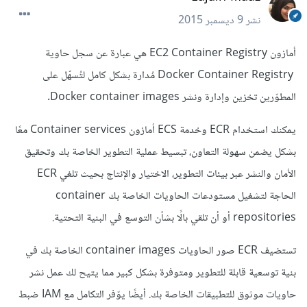
نشر
9 ديسمبر 2015
أمازون EC2 Container Registry هي عبارة عن سجل حاوية
Docker Container Registry مُدارة بشكل كامل لتُسهّل على
المطوّرين تخزين وإدارة ونشر Docker container images.
يمكنك استخدام ECR وخدمة ECS أمازون Container services معًا
بشكل يضمن سهولة التعاون،
تبسيط عملية التطوير الخاصة بك
وتحقيق
الأمان والنشر عبر بيئات التطوير، الاختيار والإنتاج بحيث تلغي ECR
الحاجة لتشغيل مستودعات الحاويات الخاصة بك container
repositories أو أن تلقي بالًا بشأن التوسع في البنية التحتية.
تستضيف ECR صور الحاويات
container images
الخاصة بك في
بنية توسعية قابلة للتطوير ومتوفرة بشكل كبير مما يتيح لك عمل نشر
حاويات موثوق للتطبيقات الخاصة بك. أيضًا يوّفر التكامل مع IAM ضبط