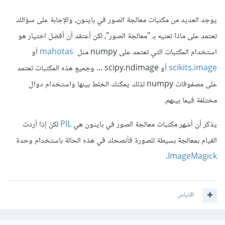
يوجد العديد من مكتبات معالجة الصور في بايثون، والإجابة على سؤالك
تعتمد على ماذا تعنيه بـ "معالجة الصور"، لكن أعتقد أن أفضل اختيار هو
استخدام المكتبات التي تعتمد على numpy مثل
mahotas
أو
scikits.image
أو scipy.ndimage ... وجميع هذه المكتبات تعتمد
على مصفوفات numpy لذلك يمكنك الخلط بينها واستخدام دوال
مختلفة فيما بينهم.
يذكر أن أشهر مكتبات معالجة الصور في بايثون هي
PIL
لكن إذا أردت
القيام بمعالجة بسيطة للصورة فأنصحك في هذه الحالة باستخدام وحدة
.
ImageMagick
اقتباس