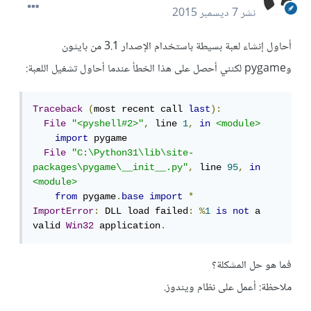
نشر
7 ديسمبر 2015
أحاول إنشاء لعبة بسيطة باستخدام الإصدار 3.1 من بايثون
وpygame لكنني أحصل على هذا الخطأ عندما أحاول تشغيل اللعبة:
Traceback
(
most recent call 
last
):
File
"<pyshell#2>"
,
 line 
1
,
in
<module>
import
 pygame

File
"C:\Python31\lib\site-
packages\pygame\__init__.py"
,
 line 
95
,
in
<module>
from
 pygame
.
base
import
*
ImportError
:
 DLL load failed
:
%
1
is
not
 a 
valid 
Win32
 application
.
فما هو حل المشكلة؟
ملاحظة: أعمل على نظام ويندوز.