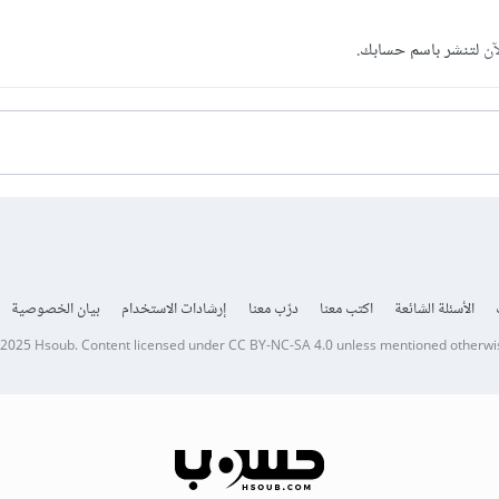
آن
لتنشر باسم حسابك.
الأسئلة الشائعة
اكتب معنا
درّب معنا
إرشادات الاستخدام
بيان الخصوصية
 2025
Hsoub
.
Content licensed under
CC BY-NC-SA 4.0
unless mentioned otherwi