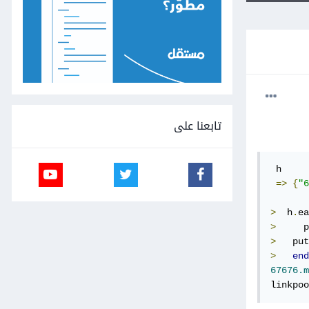
تابعنا على
 h

=>
{
"6
>
  h
.
ea
>
>
   put
>
end
67676.m
linkpoo