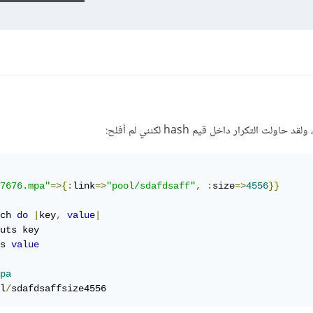
7676.mpa"
=>{:
link
=>
"pool/sdafdsaff"
,
:
size
=>
4556
}}
ch 
do
|
key
,
value
|
s 
value
pa
l
/
sdafdsaffsize4556