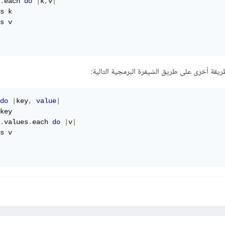
.
each 
do
|
k
,
v
|
s k

s v

ريقة أخرى على طريق الشيفرة البرمجية التالية:
do
|
key
,
value
|
key

.
values
.
each 
do
|
v
|
s v
