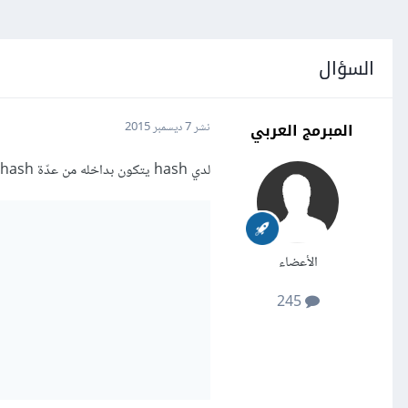
السؤال
المبرمج العربي
نشر
7 ديسمبر 2015
لدي hash يتكون بداخله من عدّة hash، ولقد حاولت التكرار داخل قيم hash لكنني لم أفلح:
الأعضاء
245