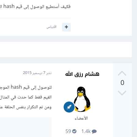
فكيف أستطيع الوصول إلى قيم hash الموجودة داخل hash؟
اقتباس
هشام رزق الله
نشر
7 ديسمبر 2015
0
ومن ثم التكرار بنفس الحلقة على القيم واستخراج الم
الأعضاء
59
1.4k