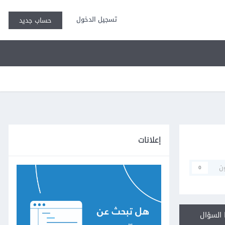
تسجيل الدخول
حساب جديد
إعلانات
ن
0
السؤال