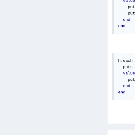
value
    put
    put
end
end
h
.
each 
  puts 
value
    put
end
end