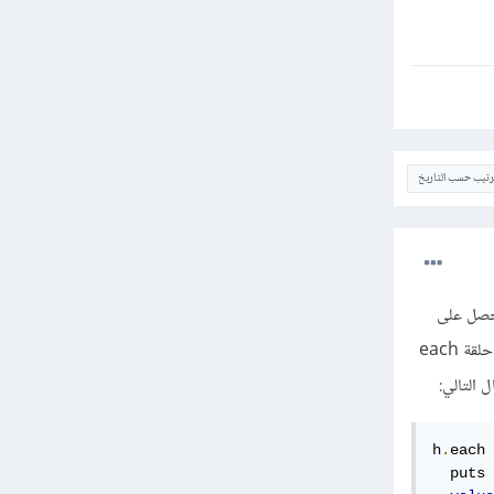
ترتيب حسب التاريخ
ي، ستحتاج إلى التكرار على قيم hash وإلا ستحصل على
القيم فقط كما حدث في المثال الذي وضعته أنت، ويمكنك فعل ذلك عن طريق فصل القيم والمفاتيح باستخدام حلقة each
h
.
each 
  puts 