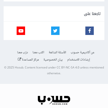
تابعنا على
عن أكاديمية حسوب
الأسئلة الشائعة
اكتب معنا
درّب معنا
إرشادات الاستخدام
بيان الخصوصية
مركز المساعدة
© 2025
Hsoub
.
Content licensed under
CC BY-NC-SA 4.0
unless mentioned
otherwise.