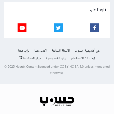
تابعنا على
عن أكاديمية حسوب
الأسئلة الشائعة
اكتب معنا
درّب معنا
إرشادات الاستخدام
بيان الخصوصية
مركز المساعدة
© 2025
Hsoub
.
Content licensed under
CC BY-NC-SA 4.0
unless mentioned
otherwise.