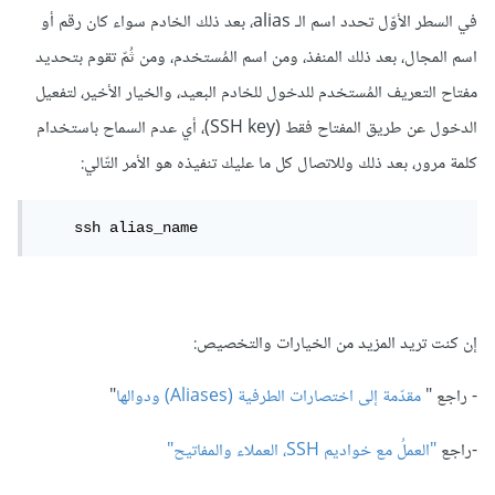
في السطر الأوّل تحدد اسم الـ alias، بعد ذلك الخادم سواء كان رقم أو
اسم المجال، بعد ذلك المنفذ، ومن اسم المُستخدم، ومن ثُمّ تقوم بتحديد
مفتاح التعريف المُستخدم للدخول للخادم البعيد، والخيار الأخير، لتفعيل
الدخول عن طريق المفتاح فقط (SSH key)، أي عدم السماح باستخدام
كلمة مرور، بعد ذلك وللاتصال كل ما عليك تنفيذه هو الأمر التّالي:
    ssh alias_name
إن كنت تريد المزيد من الخيارات والتخصيص:
- راجع "
مقدّمة إلى اختصارات الطرفية (Aliases) ودوالها
"
-راجع
"العملُ مع خواديم SSH، العملاء والمفاتيح"