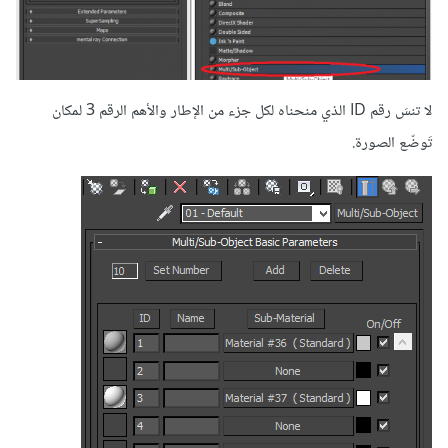
لا تنسَ رقم ID الذي منحناه لكل جزء من الإطار والأهم الرقم 3 لمكان
تَوضّع الصورة.