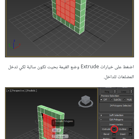
اضغط على خيارات Extrude وضع القيمة بحيث تكون سالبة لكي تدخل
المضلعات للداخل.