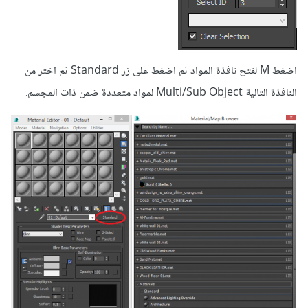
اضغط M لفتح نافذة المواد ثم اضغط على زر Standard ثم اختر من
النافذة التالية Multi/Sub Object لمواد متعددة ضمن ذات المجسم.