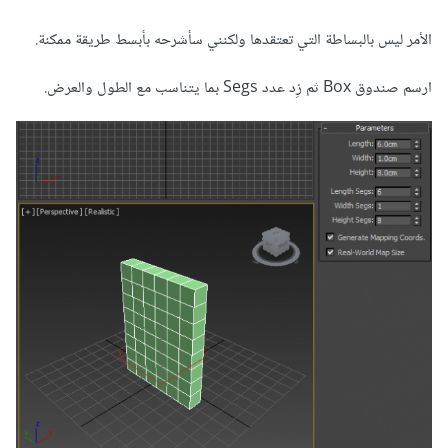
الأمر ليس بالبساطة التي تعتقدها ولكنني سأشرحه بأبسط طريقة ممكنة.
ارسم صندوق Box ثم زِد عدد Segs بما يتناسب مع الطول والعرض.