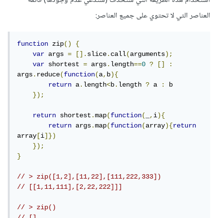
استخدام هذه الطريقة التي ستحذف (ستدّعي عدم وجودها) قائمة
العناصر التي لا تحتوي على جميع العناصر:
function
 zip
()
{
var
 args 
=
[].
slice
.
call
(
arguments
);
var
 shortest 
=
 args
.
length
==
0
?
[]
:
args
.
reduce
(
function
(
a
,
b
){
return
 a
.
length
<
b
.
length 
?
 a 
:
 b

});
return
 shortest
.
map
(
function
(
_
,
i
){
return
 args
.
map
(
function
(
array
){
return
array
[
i
]})
});
}
// > zip([1,2],[11,22],[111,222,333])
// [[1,11,111],[2,22,222]]]
// > zip()
// []