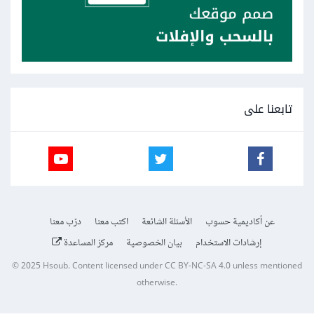
تابعنا على
عن أكاديمية حسوب
الأسئلة الشائعة
اكتب معنا
درّب معنا
إرشادات الاستخدام
بيان الخصوصية
مركز المساعدة
© 2025
Hsoub
.
Content licensed under
CC BY-NC-SA 4.0
unless mentioned
otherwise.