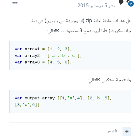
نشر
5 ديسمبر 2015
هل هنالك معادلة لدالة zip (الموجودة في بايثون) في لغة
جافاسكربت؟ فأنا أريد دمج 3 مصفوفات كالتالي:
var
 array1 
=
[
1
,
2
,
3
];
var
 array2 
=
[
'a'
,
'b'
,
'c'
];
var
 array3 
=
[
4
,
5
,
6
];
والنتيجة ستكون كالتالي:
var
 output array
:[[
1
,
'a'
,
4
],
[
2
,
'b'
,
5
],
[
3
,
'c'
,
6
]]
اقتباس