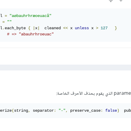
l 
=
"aøbauhrhræoeuacå"
 
=
""
l
.
each_byte 
{
|
x
|
  cleaned 
<<
 x 
unless
 x 
>
127
}
   
# => "abauhrhroeuac"
erize
(
string
,
 separator
:
"-"
,
 preserve_case
:
false
)
  pub