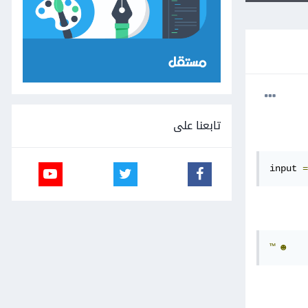
تابعنا على
input 
=
™
☻