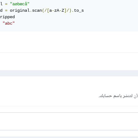
l 
=
"aøbæcå"
d 
=
 original
.
scan
(/[
a
-
zA
-
Z
]/).
to_s

# الخرج "abc"
آن
لتنشر باسم حسابك.