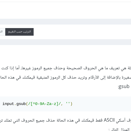
الترتيب حسب التقييم
ال
لة هي تعريف ما هي الحروف الصحيحة وحذف جميع الرموز غيرها، أما إذا كنت 
صغيرة بالإضافة إلى الأرقام وتريد حذف كل الرموز المتبقية فيمكنك في هذه الحا
 input
.
gsub
(
/[^0-9A-Za-z]/
,
''
)
أما إذا أردت الحصول على أحرف آسكي ASCII فقط فيمكنك في هذه الحالة حذف جميع الحروف التي ت