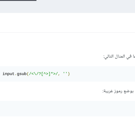
في المثال التالي:
 input
.
gsub
(
/<\/?[^>]*>/
,
''
)
بوضع رموز غريبة: