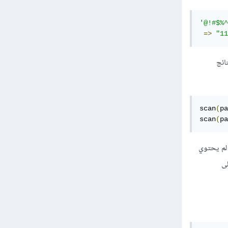
'@!#$%^
=>
"11
تائج
scan
(
pa
scan
(
pa
ن لم يحتوي
لى