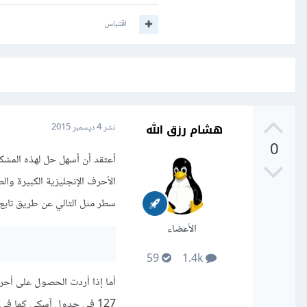
اقتباس
هشام رزق الله
نشر
4 ديسمبر 2015
0
أعتقد أن أسهل حل لهذه المشك
الأحرف الإنجليزية الكبيرة وال
سطر مثل التالي عن طريق تابع gsub:
الأعضاء
59
1.4k
127 في جدول آسكي كما في المثال التالي: