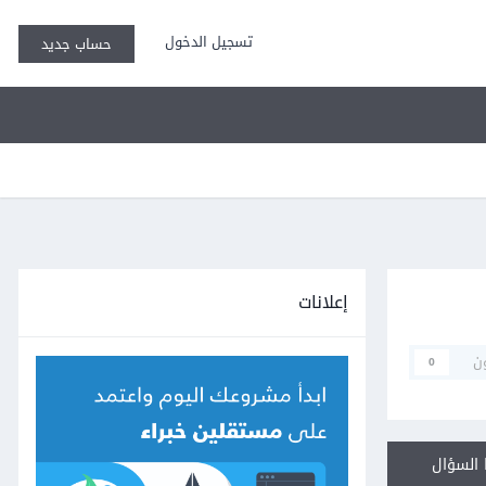
تسجيل الدخول
حساب جديد
إعلانات
ن
0
السؤال