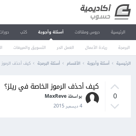
الرئيسية
دروس ومقالات
أسئلة وأجوبة
كتب
دورات
البرمجة
ريادة الأعمال
العمل الحر
التسويق والمبيعات
ال
الرئيسية
أسئلة وأجوبة
الأقسام
أسئلة البرمجة
كيف أحذف الرموز ا
كيف أحذف الرموز الخاصة في ريلز؟
0
بواسطة MaxReve
4 ديسمبر 2015