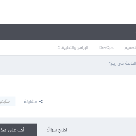
تصميم
DevOps
البرامج والتطبيقات
لخاصة في ريلز؟
متابعو
مشاركة
اطرح سؤالًا
أجب على هذا 