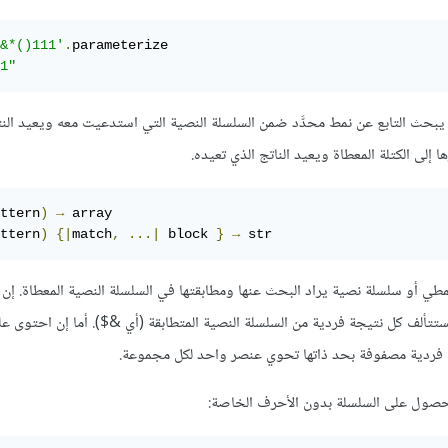
&*()111'
.
parameterize

1"
ة الدالة scan، حيث يبحث التابع عن نمط محدَّد ضمن السلسلة النصية التي استدعيت معه ويعيد الن
ا إلى الكتلة المعطاة ويعيد الناتج الذي تعيده.
ttern
)
→
 array

ttern
)
{|
match
,
...|
 block 
}
→
 str
pa هو تعيبر نمطي أو سلسلة نصية يراد البحث عنها ومطابقتها في السلسلة النصية المعطاة. إ
تألف كل نتيجة فردية من السلسلة النصية المتطابقة (أي &$). أما إن احتوى ع
ردية مصفوفة بحد ذاتها تحوي عنصر واحد لكل مجموعة.
حصول على السلسلة بدون الأحرف الخاصة: