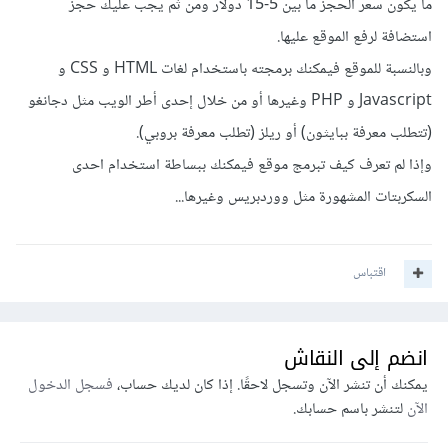
ما يكون سعر الحجز ما بين 5-15 دولار ومن ثم يجب عليك حجز
استضافة لرفع الموقع عليها.
وبالنسبة للموقع فيمكنك برمجته باستخدام لغات HTML و CSS و
Javascript و PHP وغيرها أو من خلال إحدى أطر الويب مثل دجانغو
(تتطلب معرفة ببايثون) أو ريلز (تطلب معرفة بروبي).
وإذا لم تعرف كيف تبرمج موقع فيمكنك ببساطة استخدام احدى
السكربتات المشهورة مثل ووردبريس وغيرها...
اقتباس
انضم إلى النقاش
يمكنك أن تنشر الآن وتسجل لاحقًا. إذا كان لديك حساب،
فسجل الدخول
الآن
لتنشر باسم حسابك.