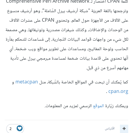
كلمة CPAN اختصار لـ Comprehensive Perl Archive Network
وترجمتها باللغة العربيّة "شبكة أرشيف بيرل الشّاملة”، وهو أرشيف منسوخ
على الآلاف من الأجهزة حول العالم. وتحتوي CPAN على عشرات الآلاف
من الوحدات والإضافات، وكذلك شيفرات مصدرية وتوثيقاتها، وهي مصممة
لكل شيء من واجهات قواعد البيانات التّجارية، إلى مُساعدات للتحكم بفأرة
الحاسب ولوحة المفاتيح، ومساعدات على تطوير مواقع ويب ضخمة، أي
أنّها تحتوي على قاعدة بيانات ضخمة لمساعدة مبرمجي بيرل على تأدية
مهامهم أسرع من ذي قبل.
كما يُمكنك أن تبحث في المواقع الخاصة بالشّبكة، مثل
metacpan
و
.
cpan.org
ويمكنك زيّارة
الموقع
الرسمي لمزيد من المعلومات.
اقتباس
2