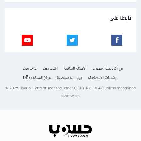
تابعنا على
عن أكاديمية حسوب
الأسئلة الشائعة
اكتب معنا
درّب معنا
إرشادات الاستخدام
بيان الخصوصية
مركز المساعدة
© 2025
Hsoub
.
Content licensed under
CC BY-NC-SA 4.0
unless mentioned
otherwise.