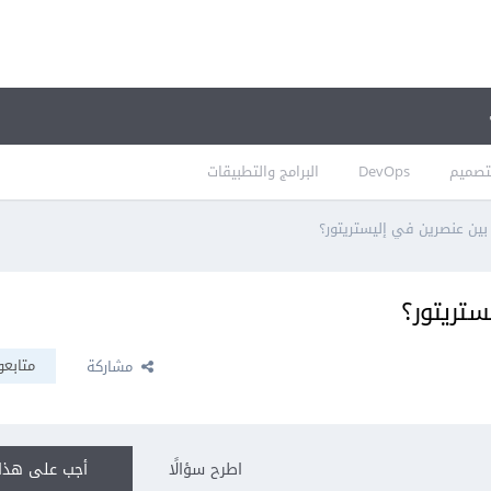
تصميم
DevOps
البرامج والتطبيقات
بين عنصرين في إليستريتور؟
ستريتور؟
متابعو
مشاركة
اطرح سؤالًا
أجب على هذا 