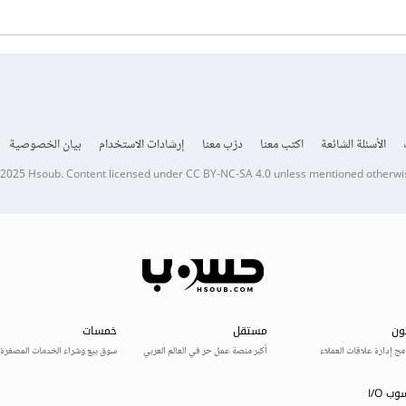
الأسئلة الشائعة
اكتب معنا
درّب معنا
إرشادات الاستخدام
بيان الخصوصية
 2025
Hsoub
.
Content licensed under
CC BY-NC-SA 4.0
unless mentioned otherwi