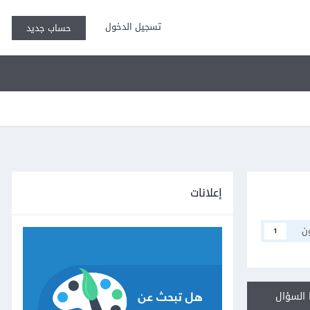
تسجيل الدخول
حساب جديد
إعلانات
ن
1
السؤال