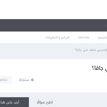
تصميم
DevOps
البرامج والتطبيقات
ندسي معقد في جافا؟
جافا؟
متابعو
مشاركة
اطرح سؤالًا
أجب على هذا 