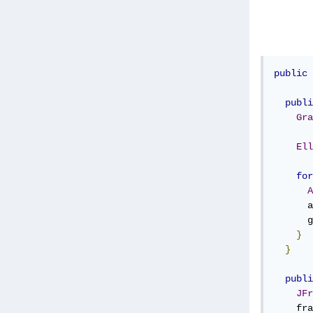
public
publi
Gra
Ell
for
A
      a
      g
}
}
publi
JFr
    fra