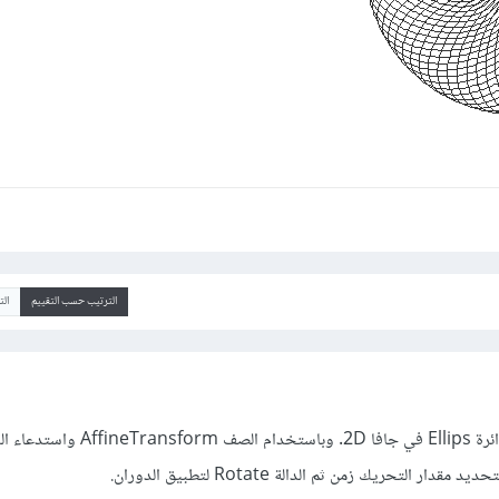
الترتيب حسب التقييم
ال
ينشأ الشكل أعلاه من دوران دائرة Ellips في جافا 2D. وباستخدام الصف eTransform