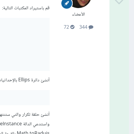
قم باستيراد المكتبات التالية:
الأعضاء
72
344
أنشئ دائرة Ellips بالإحداثيات والقطر المناسب:
أنشئ حلقة تكرار والتي ستنتهي عند 360 لإتمام دورة كاملة ثم أنشئ كائ
Math.toRaduis بالقيمة المناسبة للدواران.