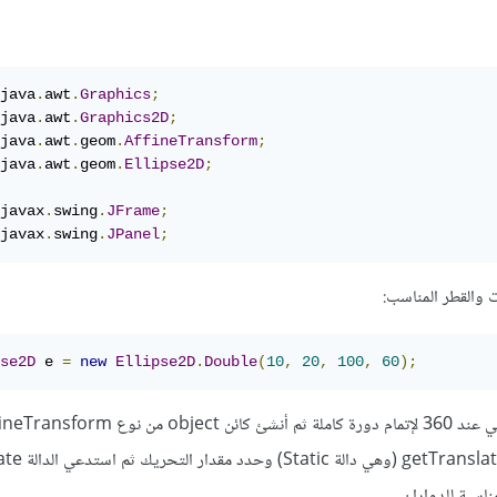
java
.
awt
.
Graphics
;
java
.
awt
.
Graphics2D
;
java
.
awt
.
geom
.
AffineTransform
;
java
.
awt
.
geom
.
Ellipse2D
;
javax
.
swing
.
JFrame
;
javax
.
swing
.
JPanel
;
se2D
 e 
=
new
Ellipse2D
.
Double
(
10
,
20
,
100
,
60
);
ن object من نوع
fineTransform