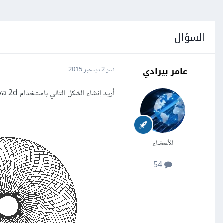
السؤال
عامر بيرادي
نشر
2 ديسمبر 2015
أريد إنشاء الشكل التالي باستخدام java 2d كيف أقوم بذلك؟
الأعضاء
54