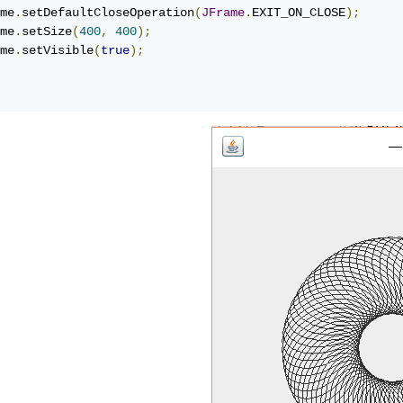
me
.
setDefaultCloseOperation
(
JFrame
.
EXIT_ON_CLOSE
);
me
.
setSize
(
400
,
400
);
me
.
setVisible
(
true
);