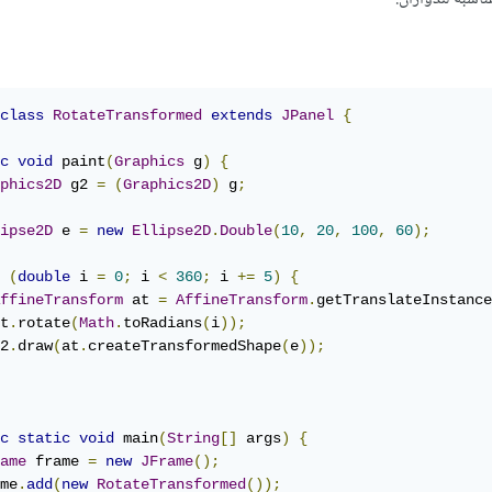
class
RotateTransformed
extends
JPanel
{
c
void
 paint
(
Graphics
 g
)
{
phics2D
 g2 
=
(
Graphics2D
)
 g
;
ipse2D
 e 
=
new
Ellipse2D
.
Double
(
10
,
20
,
100
,
60
);
(
double
 i 
=
0
;
 i 
<
360
;
 i 
+=
5
)
{
ffineTransform
 at 
=
AffineTransform
.
getTranslateInstance
t
.
rotate
(
Math
.
toRadians
(
i
));
2
.
draw
(
at
.
createTransformedShape
(
e
));
c
static
void
 main
(
String
[]
 args
)
{
ame
 frame 
=
new
JFrame
();
me
.
add
(
new
RotateTransformed
());