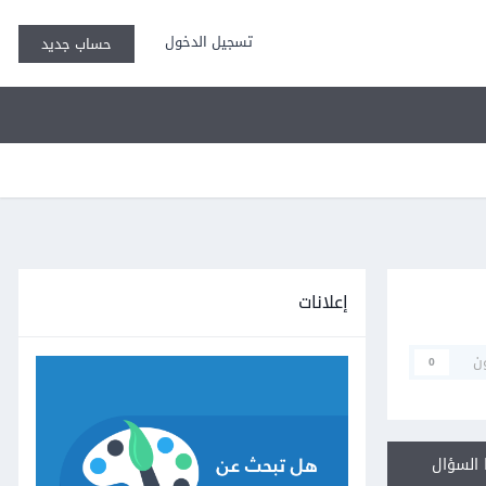
تسجيل الدخول
حساب جديد
إعلانات
ن
0
السؤال