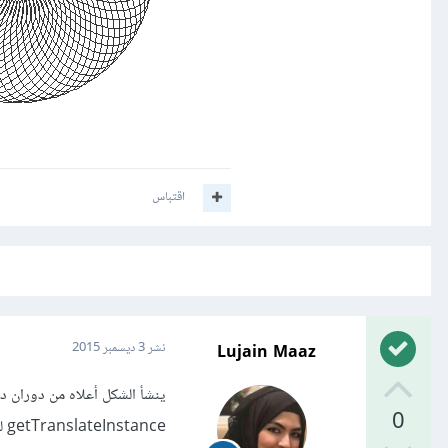
اقتباس
Lujain Maaz
نشر
3 ديسمبر 2015
0
getTranslateInstance لتحديد مقدار التحريك زمن ثم الدالة Rotate لتطبيق الدوران.