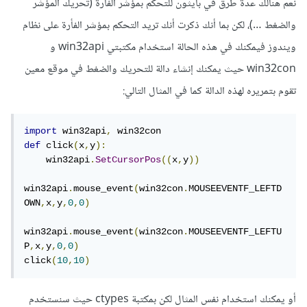
نعم هنالك عدة طرق في بايثون للتحكم بمؤشر الفأرة (تحريك المؤشر
والضغط …)، لكن بما أنك ذكرت أنك تريد التحكم بمؤشر الفأرة على نظام
ويندوز فيمكنك في هذه الحالة استخدام مكتبتي win32api و
win32con حيث يمكنك إنشاء دالة للتحريك والضغط في موقع معين
تقوم بتمريره لهذه الدالة كما في المثال التالي:
import
 win32api
,
def
 click
(
x
,
y
):
    win32api
.
SetCursorPos
((
x
,
y
))
win32api
.
mouse_event
(
win32con
.
MOUSEEVENTF_LEFTD
OWN
,
x
,
y
,
0
,
0
)
win32api
.
mouse_event
(
win32con
.
MOUSEEVENTF_LEFTU
P
,
x
,
y
,
0
,
0
)
click
(
10
,
10
)
أو يمكنك استخدام نفس المثال لكن بمكتبة ctypes حيث سنستخدم