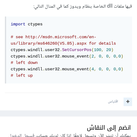
فيها ملفات dll الخاصة بنظام ويدوز كما في المثال التالي:
import
 ctypes

# see http://msdn.microsoft.com/en-
us/library/ms646260(VS.85).aspx for details
ctypes
.
windll
.
user32
.
SetCursorPos
(
100
,
20
)
ctypes
.
windll
.
user32
.
mouse_event
(
2
,
0
,
0
,
0
,
0
)
# left down
ctypes
.
windll
.
user32
.
mouse_event
(
4
,
0
,
0
,
0
,
0
)
# left up
اقتباس
انضم إلى النقاش
يمكنك أن تنشر الآن وتسجل لاحقًا. إذا كان لديك حساب،
فسجل الدخول