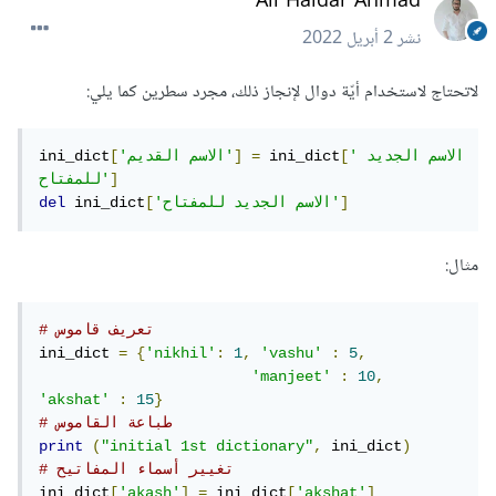
Ali Haidar Ahmad
نشر
2 أبريل 2022
لاتحتاج لاستخدام أيّة دوال لإنجاز ذلك، مجرد سطرين كما يلي:
'الاسم الجديد 
[
 ini_dict
=
]
'الاسم القديم'
[
ini_dict
]
للمفتاح'
]
'الاسم الجديد للمفتاح'
[
 ini_dict
del
مثال:
# تعريف قاموس
ini_dict 
=
{
'nikhil'
:
1
,
'vashu'
:
5
,
'manjeet'
:
10
,
'akshat'
:
15
}
# طباعة القاموس
print
(
"initial 1st dictionary"
,
 ini_dict
)
# تغيير أسماء المفاتيح
ini_dict
[
'akash'
]
=
 ini_dict
[
'akshat'
]