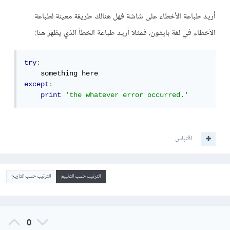
أريد طباعة الأخطاء على شاشة فهل هنالك طريقة معينة لطباعة
الأخطاء في لغة بايثون، فمثلا أريد طباعة الخطأ الذي يظهر هنا:
try
:
except
:
print
'the whatever error occurred.'
اقتباس
الترتيب حسب التقييم
الترتيب حسب التاريخ
0