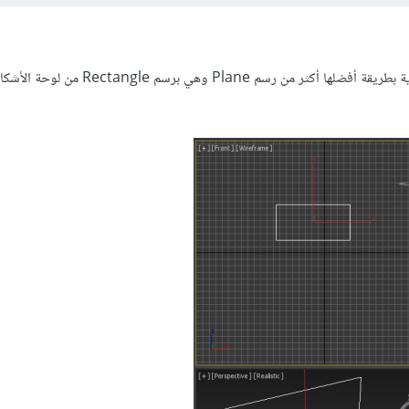
سأبدأ معك برسم علم من البداية بطريقة أفضلها أكثر من رسم Plane وهي برس