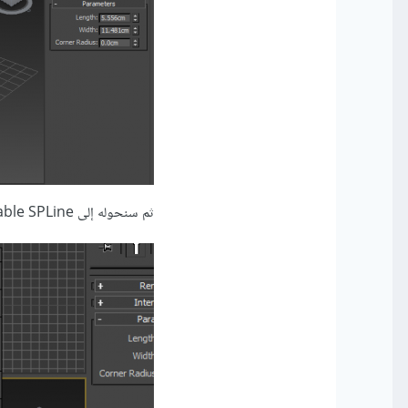
ثم سنحوله إلى Editable SPLine من الزر الأيمن للماوس: