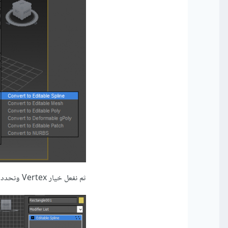
ثم نفعل خيار Vertex ونحدد كل النقاط قم نضغط Break: