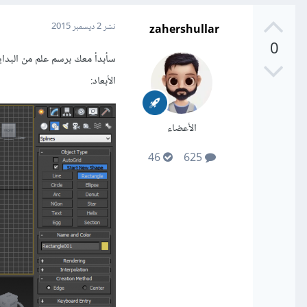
zahershullar
نشر
2 ديسمبر 2015
0
الأبعاد:
الأعضاء
46
625