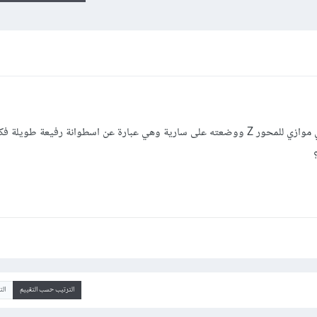
قمت بصنع plane ووضعها بشكل عمودي موازي للمحور Z ووضعته على سارية وهي عبارة عن اسطوانة رفيعة
الترتيب حسب التقييم
ال