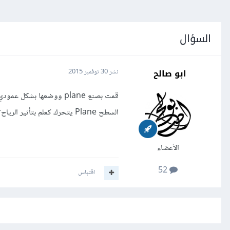
السؤال
ابو صالح
نشر
30 نوفمبر 2015
السطح Plane يتحرك كعلم بتأثير الرياح؟
الأعضاء
52
اقتباس