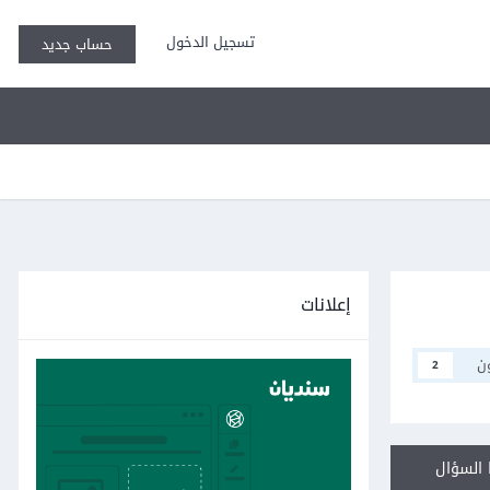
تسجيل الدخول
حساب جديد
إعلانات
ن
2
السؤال