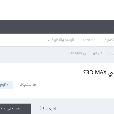
تصميم
DevOps
البرامج والتطبيقات
ك بفعل الرياح في 3D MAX؟
3D؟
متابعو
مشاركة
اطرح سؤالًا
أجب على هذا 