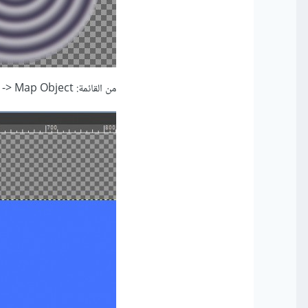
من القائمة: Filter -> Map -> Map Object نضيف الفلتر التالي: