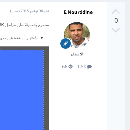
E.Nourddine
نشر
30 نوفمبر 2015
(معدل)
0
سنقوم بالعميلة على مراحل كالت
باعتبار أن هذه هي صور
الأعضاء
66
1.5k