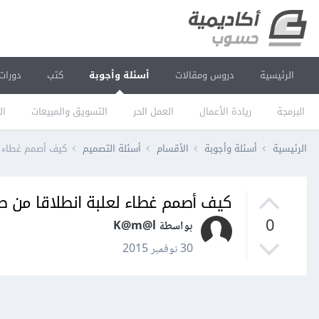
الرئيسية
دروس ومقالات
أسئلة وأجوبة
كتب
دورات
البرمجة
ريادة الأعمال
العمل الحر
التسويق والمبيعات
ال
الرئيسية
أسئلة وأجوبة
الأقسام
أسئلة التصميم
كيف أصمم غطاء لعل
كيف أصمم غطاء لعلبة انطلاقا من صورة 
0
بواسطة K@m@l
30 نوفمبر 2015