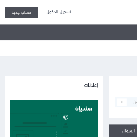
تسجيل الدخول
حساب جديد
إعلانات
ن
0
السؤال