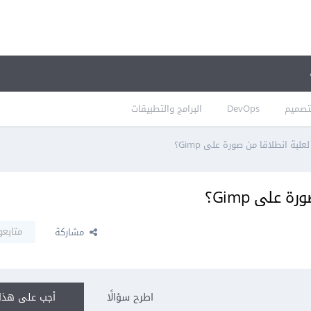
تصميم
DevOps
البرامج والتطبيقات
بة انطلاقا من صورة على Gimp؟
على Gimp؟
متابعو
مشاركة
اطرح سؤالًا
أجب على هذا 