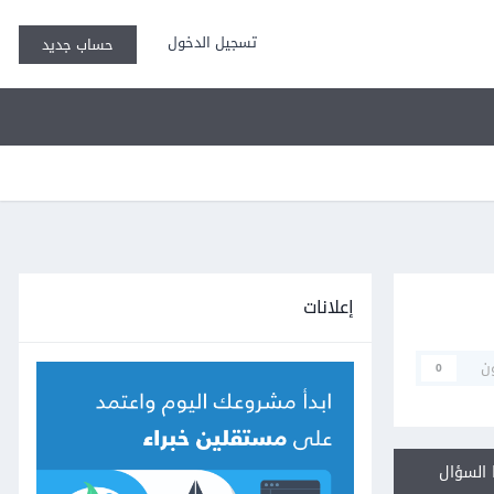
تسجيل الدخول
حساب جديد
إعلانات
ن
0
السؤال