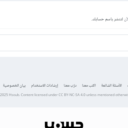
آن
لتنشر باسم حسابك.
الأسئلة الشائعة
اكتب معنا
درّب معنا
إرشادات الاستخدام
بيان الخصوصية
 2025
Hsoub
.
Content licensed under
CC BY-NC-SA 4.0
unless mentioned otherwi