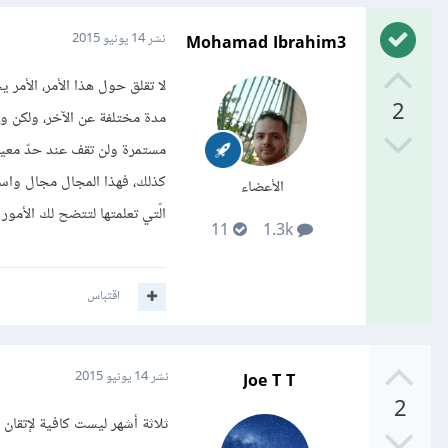
Mohamad Ibrahim3
نشر
14 يونيو 2015
لا تقلق حول هذا الأمر، الأم
2
مدة مختلفة عن الآخر، ولكن وب
مستمرة ولن تقف عند حدّ معين،
كذلك، فهذا المجال مجال واسع ب
الأعضاء
الّتي تعلمتها لتتضح لك الأمور ش
11
1.3k
اقتباس
Joe T T
نشر
14 يونيو 2015
2
ثلاثة أشهر ليست كافية لإتقان