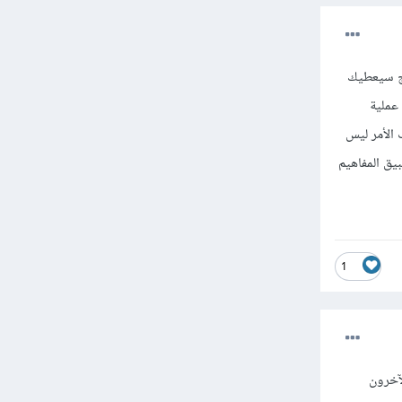
مج سيعطيك
 عملية
 الأمر ليس
بيق المفاهيم
1
آخرون