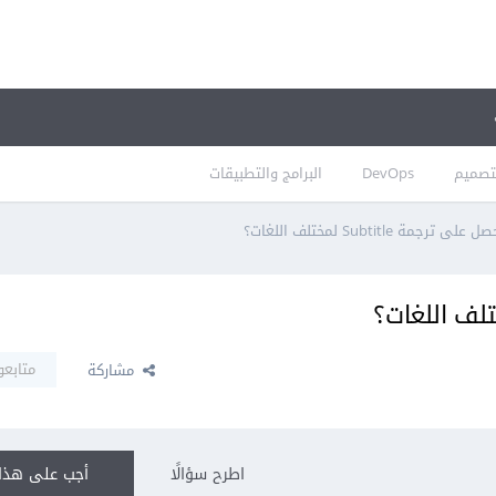
تصميم
DevOps
البرامج والتطبيقات
ترجمة Subtitle لمختلف اللغات؟
متابعو
مشاركة
اطرح سؤالًا
أجب على هذا 