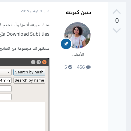
حنين كبريته
نشر
30 نوفمبر 2015
0
Download Subtities الآن من النافذة المنبثقة اختر اللغة العربية واضغط على زر البحث حسب اسم الفيلم by name:
ستظهر لك مجموعة من النتائج اختر احد
الأعضاء
5
456