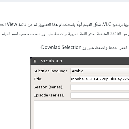
هناك طريقة أتبعها وأستخدم فيها برنامج VLC، شغّل الفيلم أولًا باستخدام هذا التطبيق ث
ها واضغط على زر Downlad Selection: