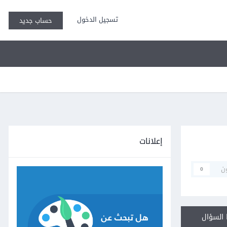
تسجيل الدخول
حساب جديد
إعلانات
ن
0
السؤال