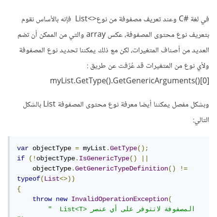
في لغة #C وعند تعريف مصفوفة من نوع<>
List فإنه بالأساس نقوم
بتعريف نوع محتوى المصفوفة، عكس array والتي من الممكن أن تضم
العديد من أصناف المتغيرات، لكن مع ذلك يمكننا تحديد نوع المصفوفة
ولأي نوع من المتغيرات قد عُرّفت عن طريق
:
[myList.GetType().GetGenericArguments()[0
وبشكل مفصل يمكننا أيضا معرفة نوع محتوى المصفوفة List بالشكل
التالي:
var
 objectType 
=
 myList
.
GetType
();
if
(!
objectType
.
IsGenericType
()
||
    objectType
.
GetGenericTypeDefinition
()
!=
typeof
(
List
<>))
{
throw
new
InvalidOperationException
(
"  List<T> المصفوفة لاتتوفر على أي عنصر 