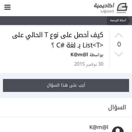
أسئلة البرمجة
كيف أحصل على نوع T الحالي على
<List<T بـ لغة #C ؟
0
بواسطة K@m@l
30 نوفمبر 2015
أجب على هذا السؤال
السؤال
K@m@l