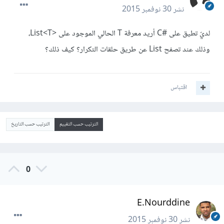
نشر
30 نوفمبر 2015
لديّ تطيق على #C أريد معرفة T الحالي الموجود على <List<T،
وذلك عند تصفح List عن طريق حلقات التكرار؟ كيف ذلك؟
اقتباس
الترتيب حسب التقييم
الترتيب حسب التاريخ
0
E.Nourddine
نشر
30 نوفمبر 2015