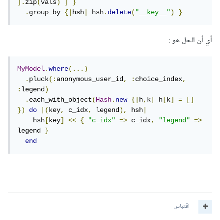
].
zip
(
vals
)
]
}
.
group_by 
{|
hsh
|
 hsh
.
delete
(
"__key__"
)
}
أي أن الحل هو :
MyModel
.
where
(...)
.
pluck
(:
anonymous_user_id
,
:
choice_index
,
:
legend
)
.
each_with_object
(
Hash
.
new
{|
h
,
k
|
 h
[
k
]
=
[]
})
do
|(
key
,
 c_idx
,
 legend
),
 hsh
|
    hsh
[
key
]
<<
{
"c_idx"
=>
 c_idx
,
"legend"
=>
legend 
}
end
اقتباس