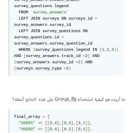
survey_questions
.
legend 

  FROM 
`survey_answers`
  LEFT JOIN surveys ON surveys
.
id 
=
survey_answers
.
survey_id 

  LEFT JOIN survey_questions ON 
survey_questions
.
id 
=
survey_answers
.
survey_question_id 

  WHERE 
(
survey_questions
.
legend IN 
(
1
,
2
,
4
))
AND 
(
survey_answers
.
track_id 
=
2
)
 AND 
(
survey_answers
.
survey_id 
=
2
)
 AND 
(
surveys
.
survey_type 
=
2
)
ما أريده هو كيفية استخدام Group_By على هذه النتائج أسفله؟
final_array 
=
{
"USER1"
=>
[[
3
,
4
],[
9
,
2
],[
3
,
1
]],
"USER2"
=>
[[
0
,
4
],[
9
,
2
],[
9
,
1
]],