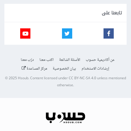
تابعنا على
عن أكاديمية حسوب
الأسئلة الشائعة
اكتب معنا
درّب معنا
إرشادات الاستخدام
بيان الخصوصية
مركز المساعدة
© 2025
Hsoub
.
Content licensed under
CC BY-NC-SA 4.0
unless mentioned
otherwise.