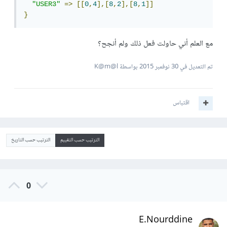
"USER3"
=>
[[
0
,
4
],[
8
,
2
],[
8
,
1
]]
}
مع العلم أني حاولت فعل ذلك ولم أنجح؟
تم التعديل في
30 نوفمبر 2015
بواسطة K@m@l
اقتباس
الترتيب حسب التقييم
الترتيب حسب التاريخ
0
E.Nourddine