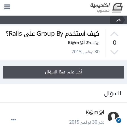
روبي
كيف أستخدم Group By على Rails؟
0
بواسطة K@m@l
30 نوفمبر 2015
أجب على هذا السؤال
السؤال
K@m@l
نشر
30 نوفمبر 2015