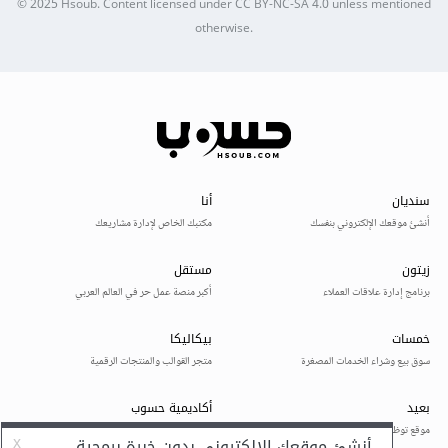
© 2025
Hsoub
.
Content licensed under
CC BY-NC-SA 4.0
unless mentioned
otherwise.