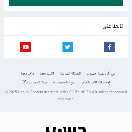
تابعنا على
عن أكاديمية حسوب
الأسئلة الشائعة
اكتب معنا
درّب معنا
إرشادات الاستخدام
بيان الخصوصية
مركز المساعدة
© 2025
Hsoub
.
Content licensed under
CC BY-NC-SA 4.0
unless mentioned
otherwise.