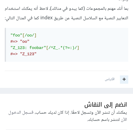
بما أنك مهتم بالمجموعات (كما يبدو في مثالك)، لاحظ أنه يمكنك استخدام
التعابير النصية مع السلاسل النصية عن طريق index كما في المثال التالي:
"foo"
[
/oo/
]
#=> "oo"
"Z_123: foobar"
[
/^Z_.*(?=:)/
]
#=> "Z_123"
اقتباس
انضم إلى النقاش
يمكنك أن تنشر الآن وتسجل لاحقًا. إذا كان لديك حساب،
فسجل الدخول
الآن
لتنشر باسم حسابك.