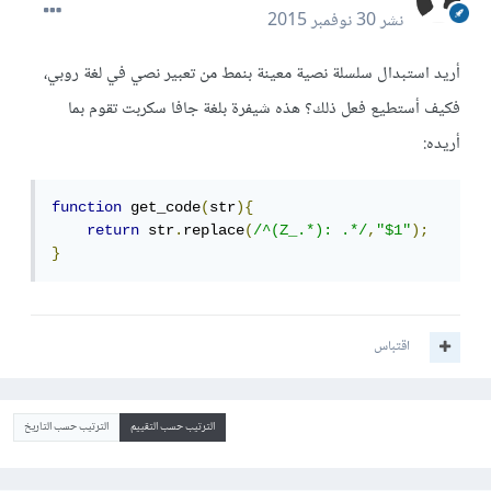
نشر
30 نوفمبر 2015
أريد استبدال سلسلة نصية معينة بنمط من تعبير نصي في لغة روبي،
فكيف أستطيع فعل ذلك؟ هذه شيفرة بلغة جافا سكربت تقوم بما
أريده:
function
 get_code
(
str
){
return
 str
.
replace
(
/^(Z_.*): .*/
,
"$1"
);
}
اقتباس
الترتيب حسب التقييم
الترتيب حسب التاريخ