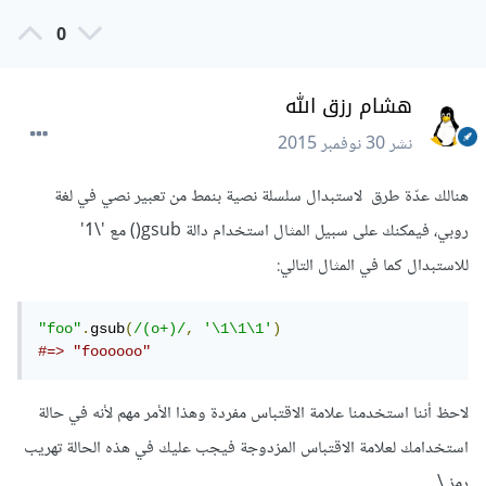
0
هشام رزق الله
نشر
30 نوفمبر 2015
هنالك عدّة طرق لاستبدال سلسلة نصية بنمط من تعبير نصي في لغة
روبي، فيمكنك على سبيل المثال استخدام دالة gsub() مع '\1'
للاستبدال كما في المثال التالي:
"foo"
.
gsub
(
/(o+)/
,
'\1\1\1'
)
#=> "foooooo"
لاحظ أننا استخدمنا علامة الاقتباس مفردة وهذا الأمر مهم لأنه في حالة
استخدامك لعلامة الاقتباس المزدوجة فيجب عليك في هذه الحالة تهريب
رمز \.