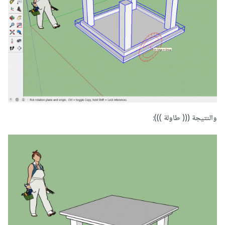
والنتيجة ((( طاولة ))):