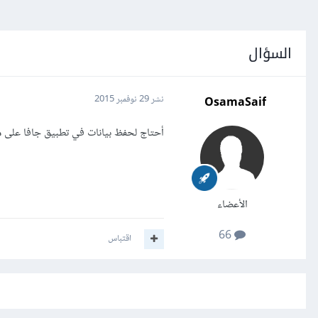
السؤال
OsamaSaif
نشر
29 نوفمبر 2015
أحتاج لحفظ بيانات في تطبيق جافا على ملف كيف يمكنني إ
الأعضاء
66
اقتباس