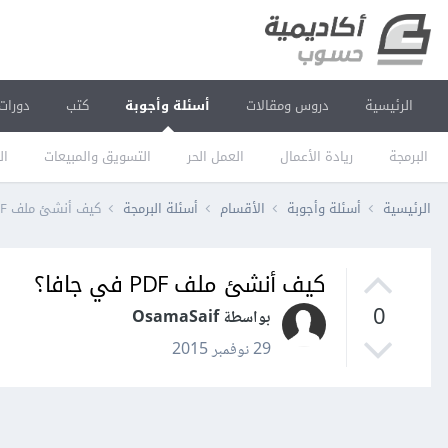
الرئيسية
دروس ومقالات
أسئلة وأجوبة
كتب
دورات
البرمجة
ريادة الأعمال
العمل الحر
التسويق والمبيعات
ال
الرئيسية
أسئلة وأجوبة
الأقسام
أسئلة البرمجة
كيف أنشئ ملف PDF في جافا؟
كيف أنشئ ملف PDF في جافا؟
0
بواسطة OsamaSaif
29 نوفمبر 2015