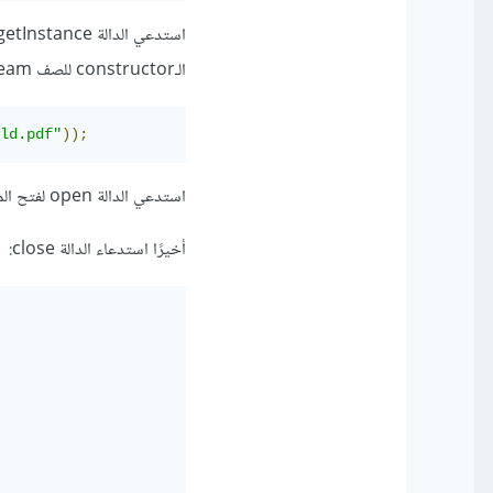
الـconstructor للصف FileOutputStream
ld.pdf"
));
استدعي الدالة open لفتح الملف بعد إنشاءه ثم الدالة add لإضافة نص للملف.
أخيرًا استدعاء الدالة close: