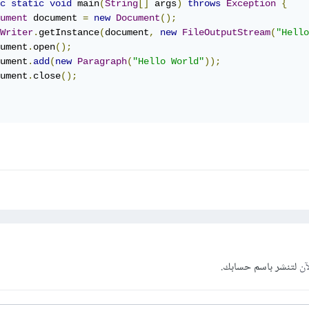
c
static
void
 main
(
String
[]
 args
)
throws
Exception
{
ument
 document 
=
new
Document
();
Writer
.
getInstance
(
document
,
new
FileOutputStream
(
"Hello
ument
.
open
();
ument
.
add
(
new
Paragraph
(
"Hello World"
));
ument
.
close
();
آن
لتنشر باسم حسابك.