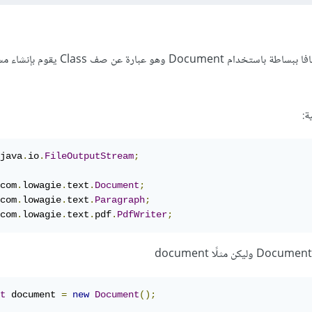
يمكن إنشاء ملفات PDF في جافا ببساطة باستخدام Document وهو عبارة عن صف ass
ة:
java
.
io
.
FileOutputStream
;
com
.
lowagie
.
text
.
Document
;
com
.
lowagie
.
text
.
Paragraph
;
com
.
lowagie
.
text
.
pdf
.
PdfWriter
;
t
 document 
=
new
Document
();