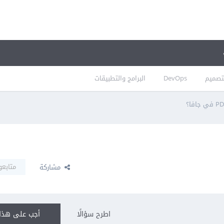
تصميم
DevOps
البرامج والتطبيقات
متابعو
مشاركة
اطرح سؤالًا
أجب على هذا 