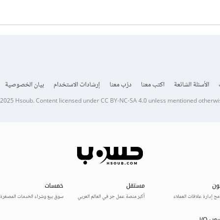
الأسئلة الشائعة
اكتب معنا
درّب معنا
إرشادات الاستخدام
بيان الخصوصية
 2025
Hsoub
.
Content licensed under
CC BY-NC-SA 4.0
unless mentioned otherwi