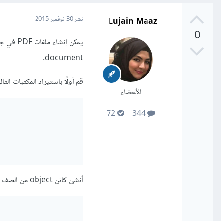
Lujain Maaz
نشر
30 نوفمبر 2015
0
document.
قم أولًا باستيراد المكتبات التالي
الأعضاء
72
344
أنشئ كائن object من الصف Document وليكن مثلًا document