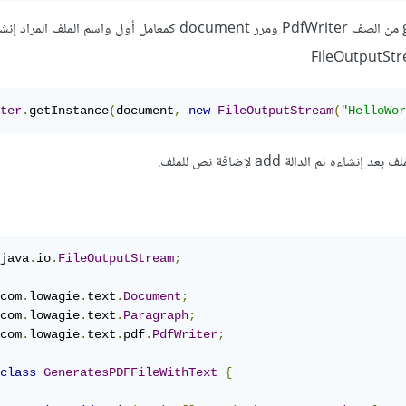
استدعي الدالة getInstance من الصف PdfWriter ومرر document كمعامل أول واسم الملف 
ter
.
getInstance
(
document
,
new
FileOutputStream
(
"HelloWor
java
.
io
.
FileOutputStream
;
com
.
lowagie
.
text
.
Document
;
com
.
lowagie
.
text
.
Paragraph
;
com
.
lowagie
.
text
.
pdf
.
PdfWriter
;
class
GeneratesPDFFileWithText
{