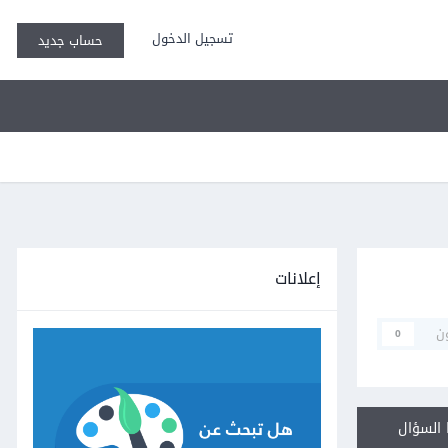
تسجيل الدخول
حساب جديد
إعلانات
ن
0
السؤال