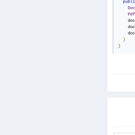
publi
Doc
Pdf
    doc
    doc
    doc
}
}