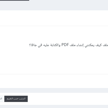
نشاء ملف PDF والكتابة عليه في جافا؟
الترتيب حسب التقييم
ال