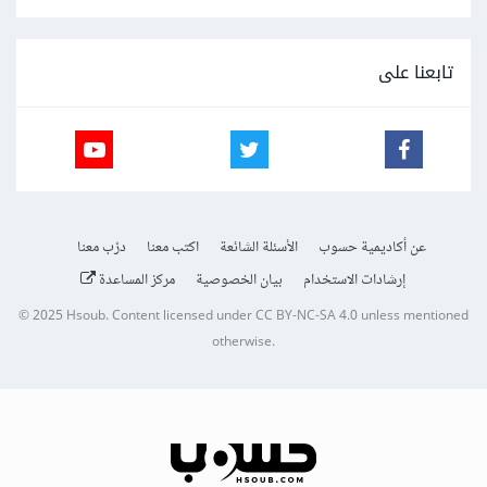
تابعنا على
عن أكاديمية حسوب
الأسئلة الشائعة
اكتب معنا
درّب معنا
إرشادات الاستخدام
بيان الخصوصية
مركز المساعدة
© 2025
Hsoub
.
Content licensed under
CC BY-NC-SA 4.0
unless mentioned
otherwise.