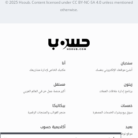
© 2025
Hsoub
.
Content licensed under
CC BY-NC-SA 4.0
unless mentioned
otherwise.