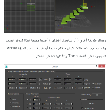
وهناك طريقة أخرى ( أنا شخصيًّا أفضلها ) أجدها ممتعة نظرًا لتوفر العديد
والعديد من الاحتمالات كبناء سلالم دائرية أو غير ذلك عبر الميزة Array
الموجودة في قائمة Tools ونافذتها كما في الشكل