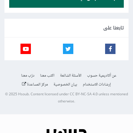
تابعنا على
عن أكاديمية حسوب
الأسئلة الشائعة
اكتب معنا
درّب معنا
إرشادات الاستخدام
بيان الخصوصية
مركز المساعدة
© 2025
Hsoub
.
Content licensed under
CC BY-NC-SA 4.0
unless mentioned
otherwise.