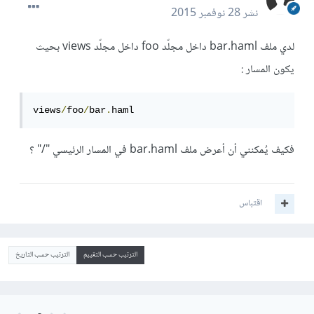
نشر
28 نوفمبر 2015
لدي ملف bar.haml داخل مجلّد foo داخل مجلّد views بحيث
يكون المسار :
views
/
foo
/
bar
.
haml
فكيف يُمكنني أن أعرض ملف bar.haml في المسار الرئيسي "/" ؟
اقتباس
الترتيب حسب التقييم
الترتيب حسب التاريخ