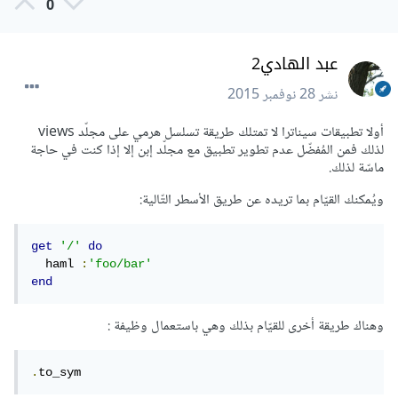
0
عبد الهادي2
نشر
28 نوفمبر 2015
أولا تطبيقات سيناترا لا تمتلك طريقة تسلسل هرمي على مجلّد views
لذلك فمن المُفضّل عدم تطوير تطبيق مع مجلّد إبن إلا إذا كنت في حاجة
ماسّة لذلك.
ويُمكنك القيّام بما تريده عن طريق الأسطر التّالية:
get
'/'
do
  haml 
:
'foo/bar'
end
وهناك طريقة أخرى للقيّام بذلك وهي باستعمال وظيفة :
.
to_sym