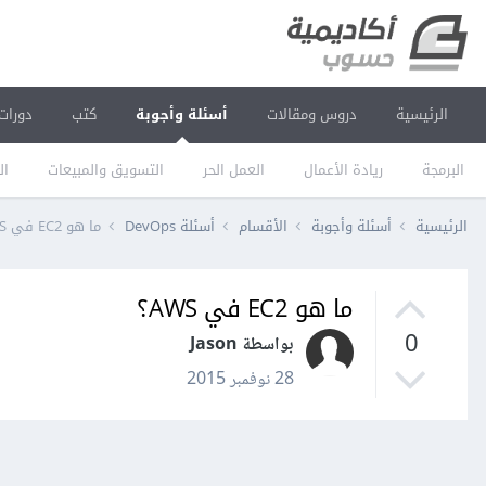
الرئيسية
دروس ومقالات
أسئلة وأجوبة
كتب
دورات
البرمجة
ريادة الأعمال
العمل الحر
التسويق والمبيعات
ال
الرئيسية
أسئلة وأجوبة
الأقسام
أسئلة DevOps
ما هو EC2 في AWS؟
ما هو EC2 في AWS؟
0
بواسطة Jason
28 نوفمبر 2015