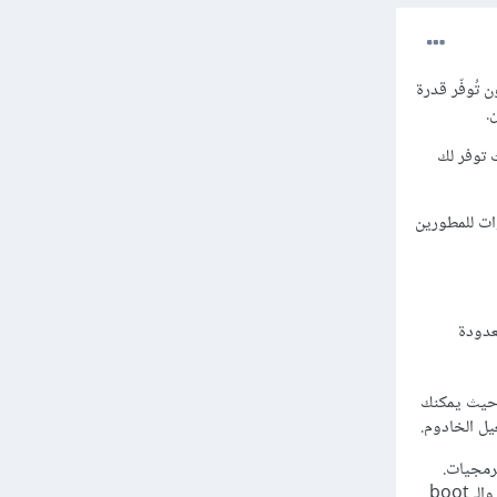
ويب من أمازون تُوفّر قدرة
.
يث توفر لك
ز تسمح لك بالدفع فقط على قدر السعة التي تستخدمها. تقدم Amazon EC2 أدوات للمطورين
 معدودة
ة حيث يمكنك
ل الخادوم.
مة التشغيل وحزم البرمجيات.
تتيح لك اختيار تكوين كل من: الذاكرة Memory، وحدة المعالجة المركزية CPU، تخزين الخادوم instance والـ boot