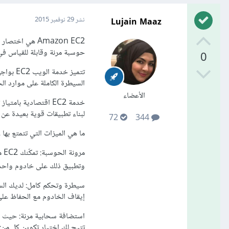
Lujain Maaz
نشر
29 نوفمبر 2015
حوسبة مرنة وقابلة للقياس ف
0
تتميز 
السيطرة الكاملة على موارد ا
الأعضاء
لبناء تطبيقات قوية بعيدة عن 
72
344
ما هي الميزات التي تتمتع بها Amazon EC2؟
مر
وتطبيق ذلك على خادوم واحد
سيطرة وتحكم كامل: لديك السي
إيقاف الخادوم مع الحفاظ على ا