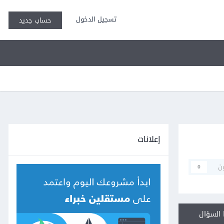
تسجيل الدخول
حساب جديد
إعلانات
ن
0
السؤال