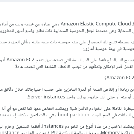
Amazon EC2 هي اختصار لـ Amazon Elastic Compute Cloud وهي عبارة عن خدمة 
ي السحابة وهي مصممة لجعل الحوسبة السحابية ذات نطاق واسع أسهل للمطورين
خدمة الويب EC2 بواجهة بسيطة تتيح لك الحصول على بيئة حوسبة ذات سعة عالية وبأقل الجهود ح
لحوسبة في بيئة حوسبة أمازون.
خدمة EC2 اقتصادية بامتيا
الفشل قدر الإمكان وتمكّنهم من تجنب الأخطاء الشائعة التي تحدث عادةً.
ونة الحوسبة: تمكّنك EC2 من زيادة أو إنقاص السعة أو قدرة التخزين على حسب احتياجاتك خلال دقائق
 أو مئة أو حتى ألف خادوم بوقت واحد
Server instances
.
طرة الكاملة على الخوادم الافتراضية ويمكنك التفاعل معها كما تفعل مع أي آل
لبيانات في قسم البوت boot
partition
وفي وقت لاحق يمكنك إعادة تشغي
استضافة سحابية مرنة: حيث يمكنك الاختيار من عدّة أنوع من الخوادم instances، أنظ