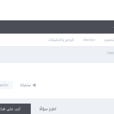
تصميم
DevOps
البرامج والتطبيقات
متابعو
مشاركة
اطرح سؤالًا
أجب على هذا 