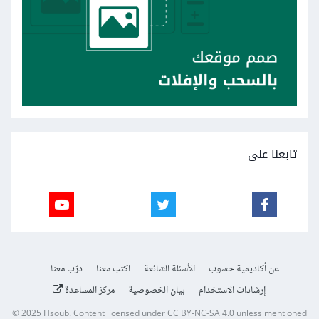
تابعنا على
عن أكاديمية حسوب
الأسئلة الشائعة
اكتب معنا
درّب معنا
إرشادات الاستخدام
بيان الخصوصية
مركز المساعدة
© 2025
Hsoub
.
Content licensed under
CC BY-NC-SA 4.0
unless mentioned