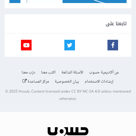
تابعنا على
عن أكاديمية حسوب
الأسئلة الشائعة
اكتب معنا
درّب معنا
إرشادات الاستخدام
بيان الخصوصية
مركز المساعدة
© 2025
Hsoub
.
Content licensed under
CC BY-NC-SA 4.0
unless mentioned
otherwise.