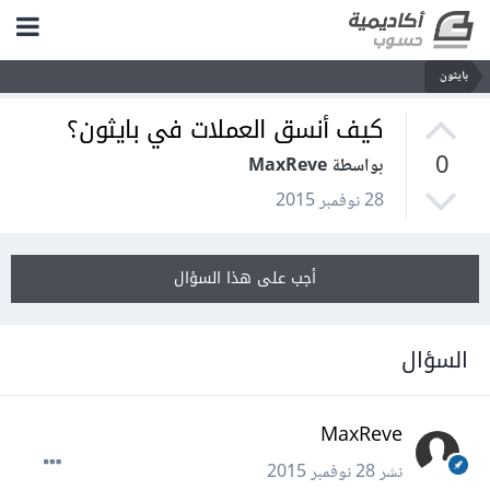
بايثون
كيف أنسق العملات في بايثون؟
0
بواسطة MaxReve
28 نوفمبر 2015
أجب على هذا السؤال
السؤال
MaxReve
نشر
28 نوفمبر 2015