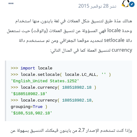
نشر
28 نوفمبر 2015
هنالك عدّة طرق لتنسيق شكل العملات في لغة بايثون، منها استخدام
وحدة locale فهي المسؤولة عن تنسيق العملات (والوقت) حيث نستعمل
دالة setlocale لتحديد موقعنا الجغرافي ومن ثم سنستخدم دالة
currency لتنسيق العملة كما في المثال التالي:
>>>
import
>>>
 locale
.
setlocale
(
 locale
.
LC_ALL
,
''
)
'English_United States.1252'
>>>
 locale
.
currency
(
188518982.18
)
'$188518982.18'
>>>
 locale
.
currency
(
188518982.18
,
grouping
=
True
)
'$188,518,982.18'
وإذا كنت تستخدم الإصدار 2.7 من بايثون فيمكنك التنسيق بسهولة عن