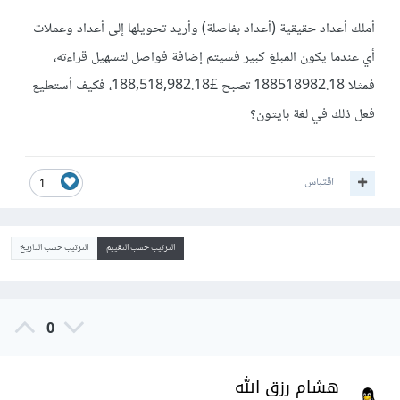
أملك أعداد حقيقية (أعداد بفاصلة) وأريد تحويلها إلى أعداد وعملات
أي عندما يكون المبلغ كبير فسيتم إضافة فواصل لتسهيل قراءته،
فمثلا 188518982.18 تصبح £188,518,982.18، فكيف أستطيع
فعل ذلك في لغة بايثون؟
اقتباس
1
الترتيب حسب التقييم
الترتيب حسب التاريخ
0
هشام رزق الله