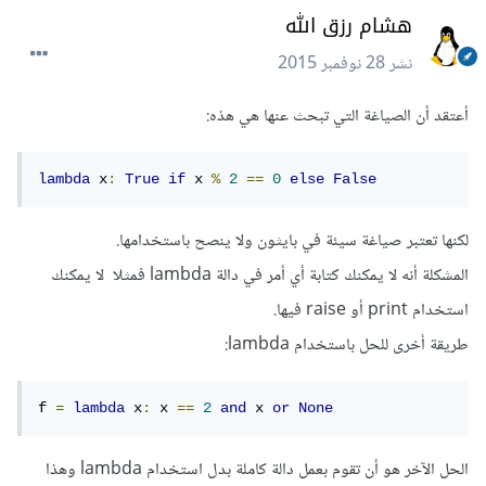
هشام رزق الله
نشر
28 نوفمبر 2015
أعتقد أن الصياغة التي تبحث عنها هي هذه:
lambda
 x
:
True
if
 x 
%
2
==
0
else
False
لكنها تعتبر صياغة سيئة في بايثون ولا ينصح باستخدامها.
المشكلة أنه لا يمكنك كتابة أي أمر في دالة lambda فمثلا لا يمكنك
استخدام print أو raise فيها.
طريقة أخرى للحل باستخدام lambda:
f 
=
lambda
 x
:
 x 
==
2
and
 x 
or
None
الحل الآخر هو أن تقوم بعمل دالة كاملة بدل استخدام lambda وهذا