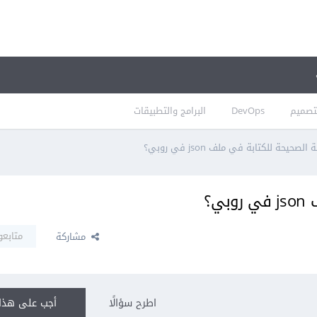
تصميم
DevOps
البرامج والتطبيقات
لصحيحة للكتابة في ملف json في روبي؟
ي؟
متابعو
مشاركة
اطرح سؤالًا
أجب على هذا 