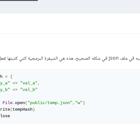
h 
=
{
y_a"
=>
"val_a"
,
y_b"
=>
"val_b"
File
.
open
(
"public/temp.json"
,
"w"
)
rite
(
tempHash
)
lose