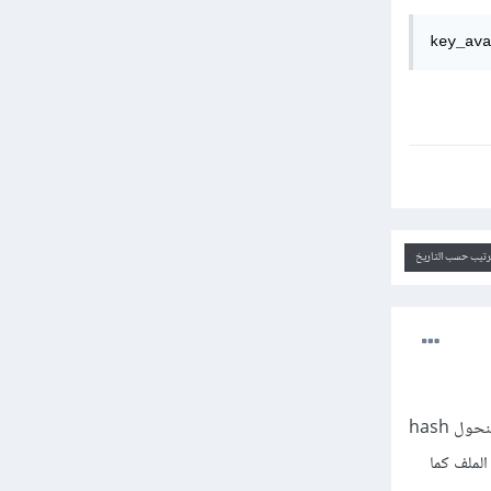
key_ava
ترتيب حسب التاريخ
سنقوم ببعض التعديلات في شيفرتك البرمجية حتى تعمل بالشكل المطلوب، فسنعدل على أول سطر الكتابة وسنحول hash
لا وسنضيف do |f| إلى سطر فتح الملف كما