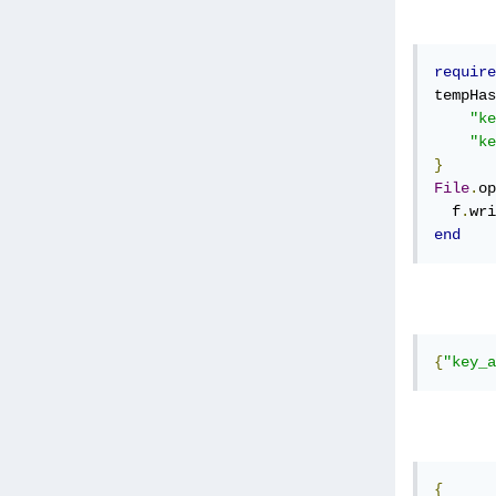
require
tempHas
"ke
"ke
}
File
.
op
  f
.
wri
end
{
"key_a
{