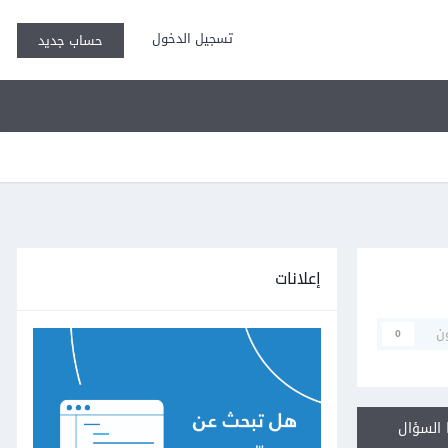
تسجيل الدخول
حساب جديد
إعلانات
ن
0
السؤال