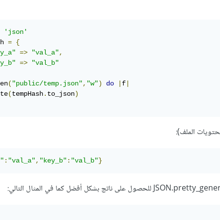
'json'
h 
=
{
y_a"
=>
"val_a"
,
y_b"
=>
"val_b"
en
(
"public/temp.json"
,
"w"
)
do
|
f
|
te
(
tempHash
.
to_json
)
حتويات الملف):
"
:
"val_a"
,
"key_b"
:
"val_b"
}