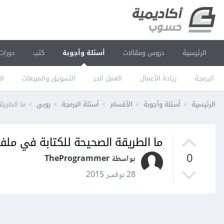
الرئيسية
دروس ومقالات
أسئلة وأجوبة
كتب
دورات
البرمجة
ريادة الأعمال
العمل الحر
التسويق والمبيعات
ال
الرئيسية
أسئلة وأجوبة
الأقسام
أسئلة البرمجة
روبي
ما الطريقة ا
ما الطريقة الصحيحة للكتابة في ملف json في روب
0
بواسطة TheProgrammer
28 نوفمبر 2015