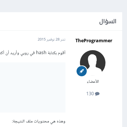
السؤال
TheProgrammer
نشر
28 نوفمبر 2015
أقوم بكتابة hash في روبي وأريد أن أكتبه في ملف json في شكله الصحيح، هذه هي الشيفرة البرمجية التي كتبتها لفعل ذلك:
الأعضاء
130
وهذه هي محتويات ملف النتيجة: