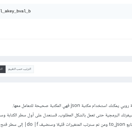
l_akey_bval_b
الترتيب حسب التقييم
ال
المطلوب إلى Json عن طريق تابع to_json ومن ثم سنرتب المتغيرات قلي