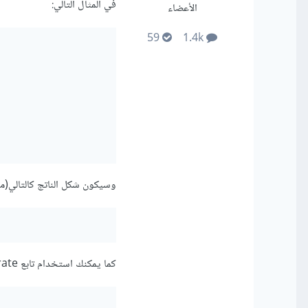
في المثال التالي:
الأعضاء
59
1.4k
وسيكون شكل الناتج كالتالي(م
كما يمكنك استخدام تابع JSON.pretty_generate للحصول على ناتج بشكل أفضل كما في المثال التالي: