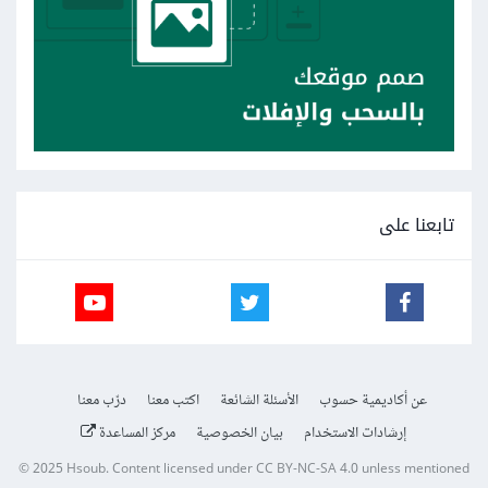
تابعنا على
عن أكاديمية حسوب
الأسئلة الشائعة
اكتب معنا
درّب معنا
إرشادات الاستخدام
بيان الخصوصية
مركز المساعدة
© 2025
Hsoub
.
Content licensed under
CC BY-NC-SA 4.0
unless mentioned