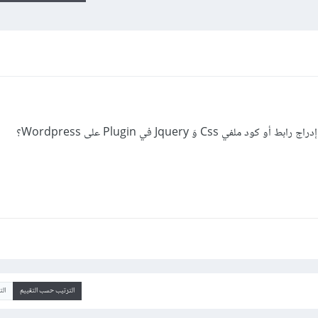
Css وَ Jquery في Plugin على Wordpress؟
الترتيب حسب التقييم
ال