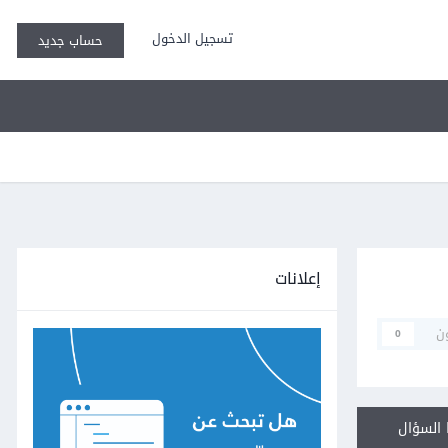
تسجيل الدخول
حساب جديد
إعلانات
ن
0
السؤال