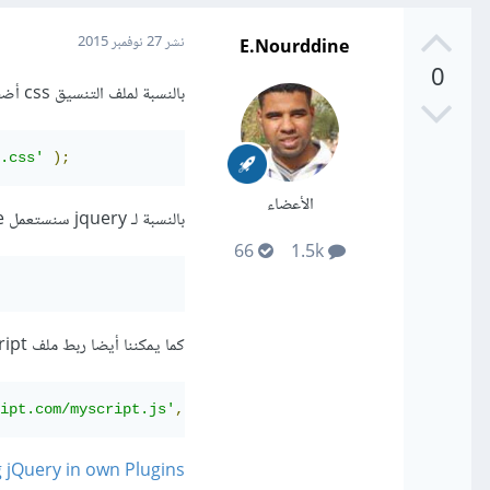
E.Nourddine
نشر
27 نوفمبر 2015
0
بالنسبة لملف التنسيق css أضفه بالشكل التالي:
.css'
);
الأعضاء
بالنسبة لـ jquery سنستعمل enqueue لربط pluging به، بهذا الشكل:
66
1.5k
كما يمكننا أيضا ربط ملف javascript مع jquery معاً في حال كنا سنستخدم الاثنين معاً:
ipt.com/myscript.js'
,
 array
(
'jquery'
));
 jQuery in own Plugins