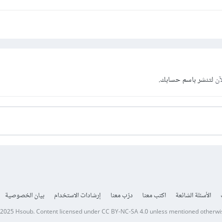
آن
لتنشر باسم حسابك.
الأسئلة الشائعة
اكتب معنا
درّب معنا
إرشادات الاستخدام
بيان الخصوصية
 2025
Hsoub
.
Content licensed under
CC BY-NC-SA 4.0
unless mentioned otherwi