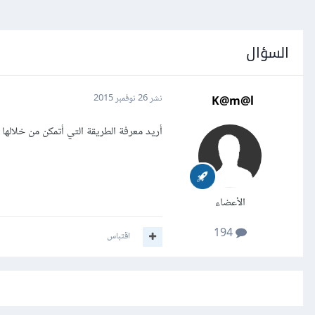
السؤال
K@m@l
نشر
26 نوفمبر 2015
أريد معرفة الطريقة التي أتمكن من خلالها إدراج رابط أو كود ملفي 
الأعضاء
194
اقتباس