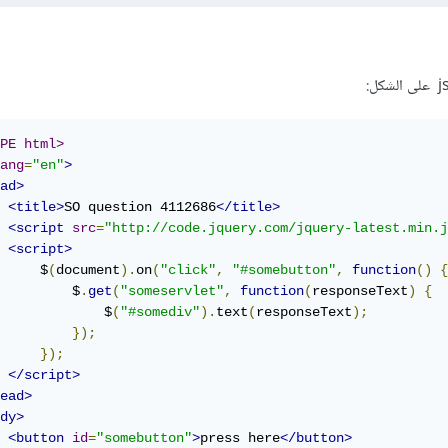
PE html>
ang
=
"en"
>
ad>
<title>
SO question 4112686
</title>
<script
src
=
"http://code.jquery.com/jquery-latest.min.j
<script>
     $
(
document
).
on
(
"click"
,
"#somebutton"
,
function
()
{
         $
.
get
(
"someservlet"
,
function
(
responseText
)
{
             $
(
"#somediv"
).
text
(
responseText
);
});
});
</script>
ead>
dy>
<button
id
=
"somebutton"
>
press here
</button>