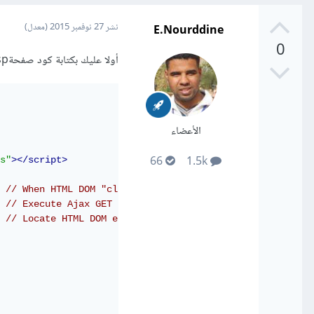
E.Nourddine
نشر
27 نوفمبر 2015
(معدل)
0
أولا عليك بكتابة كود صفحةjsp على الشكل:
الأعضاء
66
1.5k
s"
></script>
// When HTML DOM "click" event is invoked on element wi
// Execute Ajax GET request on URL of "someservlet" and
// Locate HTML DOM element with ID "somediv" and set it