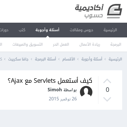
الرئيسية
دروس ومقالات
أسئلة وأجوبة
كتب
دورات
البرمجة
ريادة الأعمال
العمل الحر
التسويق والمبيعات
ال
الرئيسية
أسئلة وأجوبة
الأقسام
أسئلة البرمجة
جافا سكريبت
كيف
كيف أستعمل Servlets مع Ajax؟
0
بواسطة Simoh
26 نوفمبر 2015