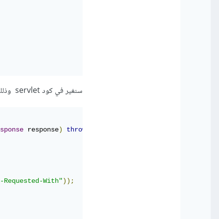
سنغير في كود servlet وذلك باضافة كود ajax:
sponse
 response
)
throws
ServletException
,
IOException
{
-Requested-With"
));