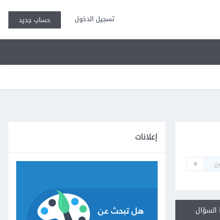
تسجيل الدخول
حساب جديد
إعلانات
ن
0
السؤال