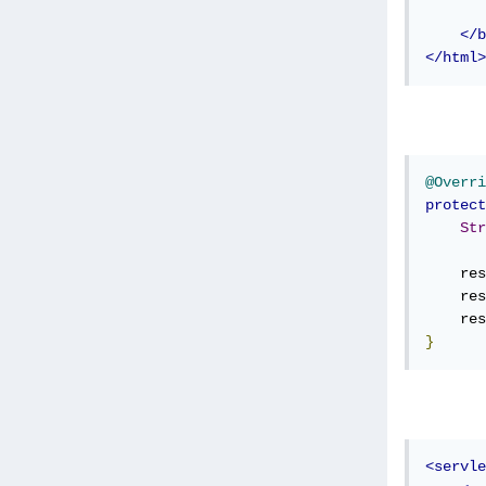
</b
</html>
@Overri
protect
Str
    res
    res
    res
}
<servle