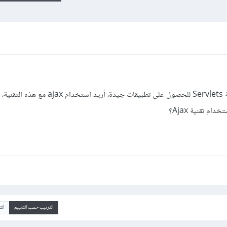
بما أني جديد في البرمجة باستخدام تقنية Servlets للحصول على تطبيقات جيدة، أريد
م تقنية Ajax؟
الترتيب حسب التقييم
ال