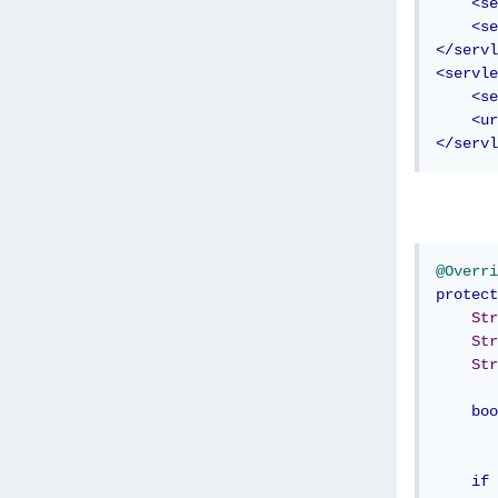
<se
<se
</servl
<servle
<se
<ur
</servl
@Overri
protect
Str
Str
Str
boo
if