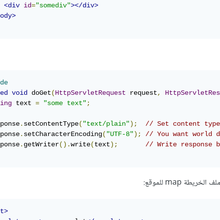
<div
id
=
"somediv"
></div>
ody>
de
ed
void
 doGet
(
HttpServletRequest
 request
,
HttpServletRes
ing
 text 
=
"some text"
;
ponse
.
setContentType
(
"text/plain"
);
// Set content type
ponse
.
setCharacterEncoding
(
"UTF-8"
);
// You want world d
ponse
.
getWriter
().
write
(
text
);
// Write response b
t>