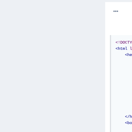
<!DOCTY
<html
l
<he
       
       
       
</h
<bo