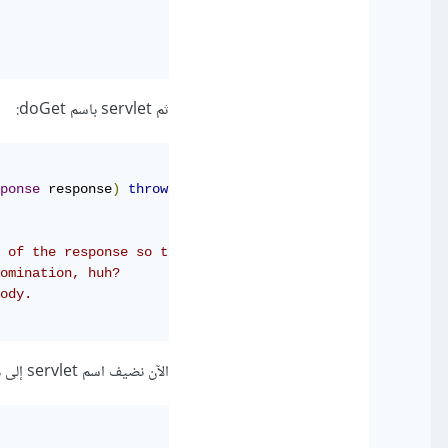
ثم servlet باسم doGet:
ponse
 response
)
throws
ServletException
,
IOException
{
 of the response so that jQuery knows what it can expect
omination, huh?
ody.
الآن نضيف اسم servlet إلى ملف الخريطة map للموقع: