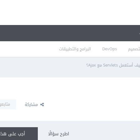
تصميم
DevOps
البرامج والتطبيقات
 أستعمل Servlets مع Ajax؟
متابعو
مشاركة
اطرح سؤالًا
أجب على هذا 