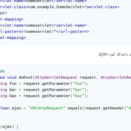
rvlet-name>
someservlet
</servlet-name>
rvlet-class>
com.example.SomeServlet
</servlet-class>
et>
t-mapping>
rvlet-name>
someservlet
</servlet-name>
l-pattern>
/someservlet/*
</url-pattern>
et-mapping>
de
ed
void
 doPost
(
HttpServletRequest
 request
,
HttpServletRe
ing
 foo 
=
 request
.
getParameter
(
"foo"
);
ing
 bar 
=
 request
.
getParameter
(
"bar"
);
ing
 baz 
=
 request
.
getParameter
(
"baz"
);
lean
 ajax 
=
"XMLHttpRequest"
.
equals
(
request
.
getHeader
(
"X
(
ajax
)
{