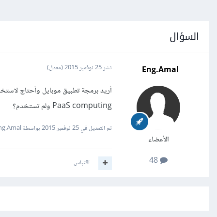
السؤال
Eng.Amal
نشر
25 نوفمبر 2015
(معدل)
PaaS computing ولم تستخدم؟
تم التعديل في
25 نوفمبر 2015
بواسطة Eng.Amal
الأعضاء
48
اقتباس