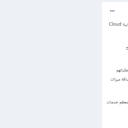
PaaS هي اختصار لـ Platform as a Service وتعني منصة كـ خدمة وهي نموذج من نماذج الحوسبة السحابية Cloud
ح
طلباتهم
افة ميزات
مع معظم خدمات