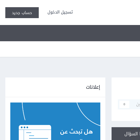
تسجيل الدخول
حساب جديد
إعلانات
ن
0
السؤال