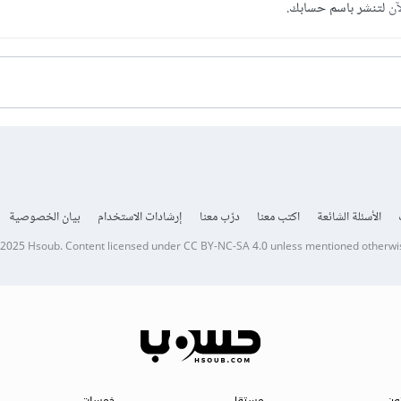
آن
لتنشر باسم حسابك.
الأسئلة الشائعة
اكتب معنا
درّب معنا
إرشادات الاستخدام
بيان الخصوصية
 2025
Hsoub
.
Content licensed under
CC BY-NC-SA 4.0
unless mentioned otherwi