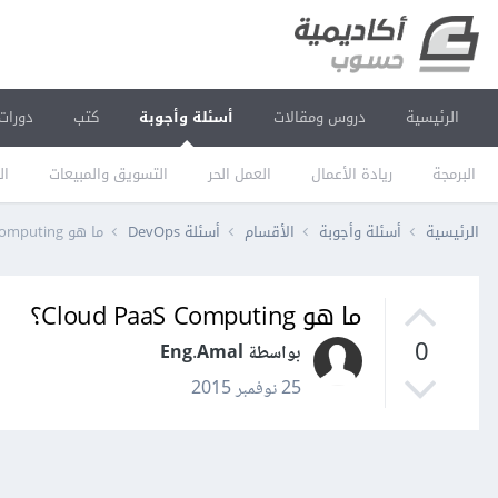
الرئيسية
دروس ومقالات
أسئلة وأجوبة
كتب
دورات
البرمجة
ريادة الأعمال
العمل الحر
التسويق والمبيعات
ال
الرئيسية
أسئلة وأجوبة
الأقسام
أسئلة DevOps
ما هو Cloud PaaS Computing؟
ما هو Cloud PaaS Computing؟
0
بواسطة Eng.Amal
25 نوفمبر 2015