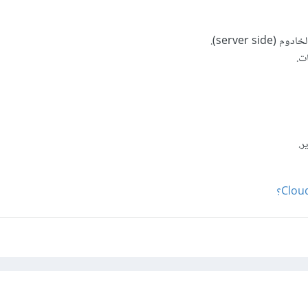
server si).
ات.
ر.