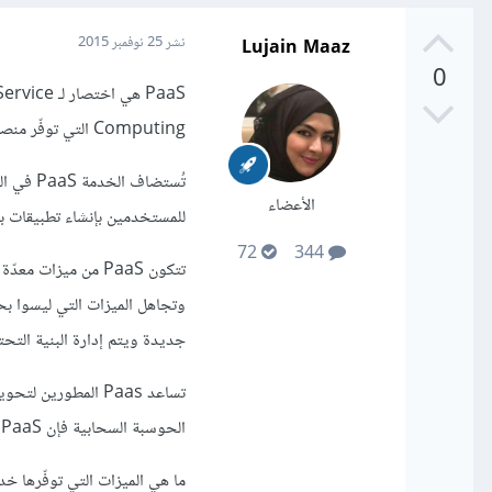
Lujain Maaz
نشر
25 نوفمبر 2015
0
Computing التي توفّر منصة وبيئة تسمح للمطورين ببناء تطبيقات كخدمات عبر الإنترنت.
تُستضاف
الأعضاء
للمستخدمين بإنشاء تطبيقات برمج
72
344
تتكون PaaS من ميزا
وتجاهل الميزات التي ليسوا ب
جديدة ويتم إدارة البنية التحت
تساعد Paas المطور
الحوسبة السحابية فإن PaaS مدفوعة حيث يدفع العملاء المشتركون في الخدمة على حسب استخدامهم.
ما هي الميزات التي توفّرها خدمة PaaS للعم