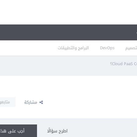
تصميم
DevOps
البرامج والتطبيقات
متابعو
مشاركة
اطرح سؤالًا
أجب على هذا 