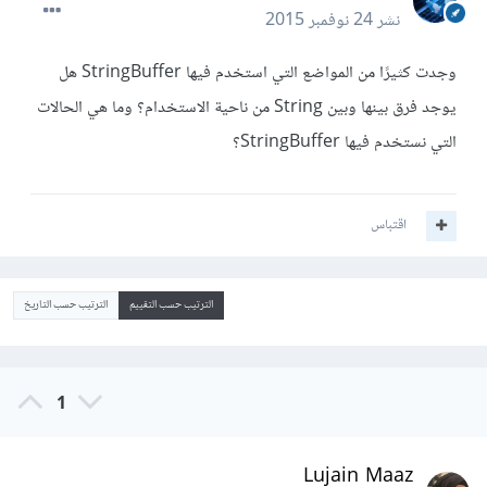
نشر
24 نوفمبر 2015
وجدت كثيرًا من المواضع التي استخدم فيها StringBuffer هل
يوجد فرق بينها وبين String من ناحية الاستخدام؟ وما هي الحالات
التي نستخدم فيها StringBuffer؟
اقتباس
الترتيب حسب التقييم
الترتيب حسب التاريخ
1
Lujain Maaz