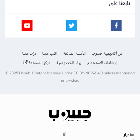
تابعنا على
عن أكاديمية حسوب
الأسئلة الشائعة
اكتب معنا
درّب معنا
إرشادات الاستخدام
بيان الخصوصية
مركز المساعدة
© 2025
Hsoub
.
Content licensed under
CC BY-NC-SA 4.0
unless mentioned
otherwise.