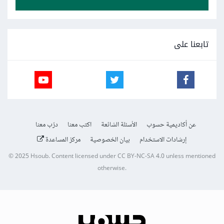
تابعنا على
عن أكاديمية حسوب
الأسئلة الشائعة
اكتب معنا
درّب معنا
إرشادات الاستخدام
بيان الخصوصية
مركز المساعدة
© 2025
Hsoub
.
Content licensed under
CC BY-NC-SA 4.0
unless mentioned
otherwise.