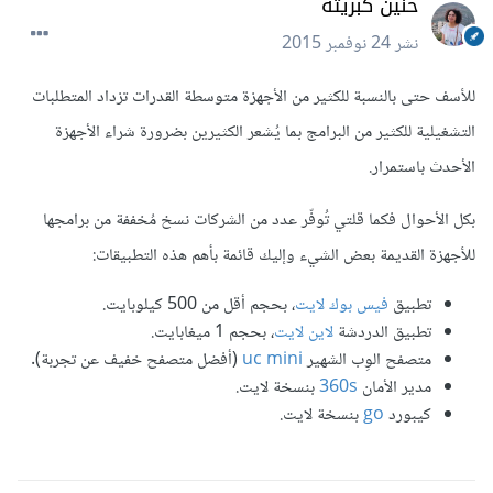
حنين كبريته
نشر
24 نوفمبر 2015
للأسف حتى بالنسبة للكثير من الأجهزة متوسطة القدرات تزداد المتطلبات
التشغيلية للكثير من البرامج بما يُشعر الكثيرين بضرورة شراء الأجهزة
الأحدث باستمرار.
بكل الأحوال فكما قلتي تُوفّر عدد من الشركات نسخ مُخففة من برامجها
للأجهزة القديمة بعض الشيء وإليك قائمة بأهم هذه التطبيقات:
تطبيق
فيس بوك لايت
، بحجم أقل من 500 كيلوبايت.
تطبيق الدردشة
لاين لايت
، بحجم 1 ميغابايت.
متصفح الوِب الشهير
uc mini
(أفضل متصفح خفيف عن تجربة).
مدير الأمان
360s
بنسخة لايت.
كيبورد
go
بنسخة لايت.