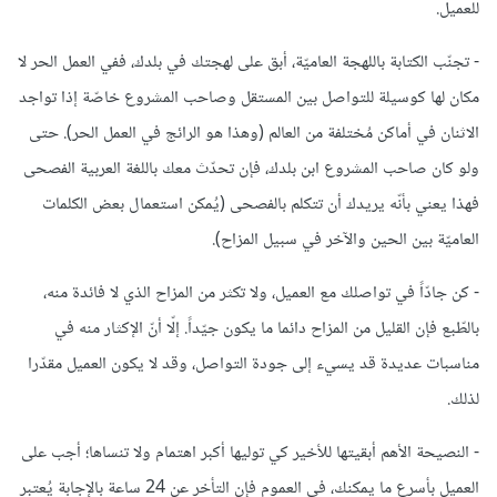
للعميل.
- تجنّب الكتابة باللهجة العاميّة، أبق على لهجتك في بلدك، ففي العمل الحر لا
مكان لها كوسيلة للتواصل بين المستقل وصاحب المشروع خاصّة إذا تواجد
الاثنان في أماكن مُختلفة من العالم (وهذا هو الرائج في العمل الحر). حتى
ولو كان صاحب المشروع ابن بلدك، فإن تحدّث معك باللغة العربية الفصحى
فهذا يعني بأنّه يريدك أن تتكلم بالفصحى (يُمكن استعمال بعض الكلمات
العاميّة بين الحين والآخر في سبيل المزاح).
- كن جادّاً في تواصلك مع العميل، ولا تكثر من المزاح الذي لا فائدة منه،
بالطّبع فإن القليل من المزاح دائما ما يكون جيّداً. إلّا أنّ الإكثار منه في
مناسبات عديدة قد يسيء إلى جودة التواصل، وقد لا يكون العميل مقدّرا
لذلك.
- النصيحة الأهم أبقيتها للأخير كي توليها أكبر اهتمام ولا تنساها؛ أجب على
العميل بأسرع ما يمكنك، في العموم فإن التأخر عن 24 ساعة بالإجابة يُعتبر