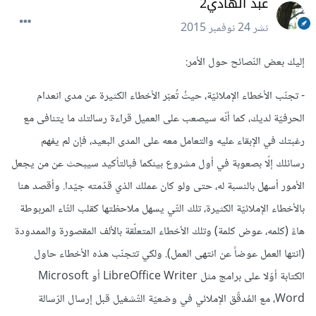
عبد الهادي2
نشر
24 نوفمبر 2015
إليك بعض النّصائح حول الأمر:
- تجنّب الأخطاء الإملائيّة، حيثُ تُعبّر الأخطاء الكثيرة عن مدى انعدام
الحرفيّة لديك، كما أنّه سيصعب على العميل قراءة رسالتك ما يتنافى مع
رغبتك في الإبقاء عليه والتعامل معه على المدى البعيد، فإن لم يفهم
رسائلك إلّا بصعوبة في أول مشروع بينكما فبالتأكيد سيبحث عن من يجعل
الأمور أسهل بالنسبة له، حتى ولو كان عملك الذي قدّمته جيّدا. وأقصد هنا
بالأخطاء الإملائيّة الكثيرة، تلك التّي يسهل ملاحظتها كقلب التّاء المربوطة
هاءً (كلمه، عوض كلمة) وتلك الأخطاء المتعلّقة بالألف المقصورة والممدودة
(انتها العمل عوضاً عن انتهى العمل). ولكي تتجنّب هذه الأخطاء حاول
الكتابة أوّلا على برامج مثل LibreOffice Writer أو Microsoft
Word، مع المُدقّق الإملائي في وضعيّة التّشغيل قبل إرسال الرّسالة