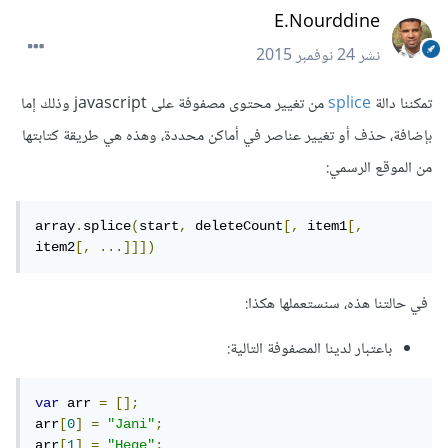
E.Nourddine
نشر
24 نوفمبر 2015
تمكننا دالة
splice
من تغيير محتوى مصفوفة على javascript وذلك إما
بإضافة، حذف أو تغيير عناصر في أماكن محددة، وهذه هي طريقة كتابتها
من الموقع الرسمي:
array
.
splice
(
start
,
 deleteCount
[,
 item1
[,
item2
[,
...]]])
في حالتنا هذه، سنستعملها هكذا:
باعتبار لدينا المصفوفة التالية:
var
 arr 
=
[];
arr
[
0
]
=
"Jani"
;
arr
[
1
]
=
"Hege"
;