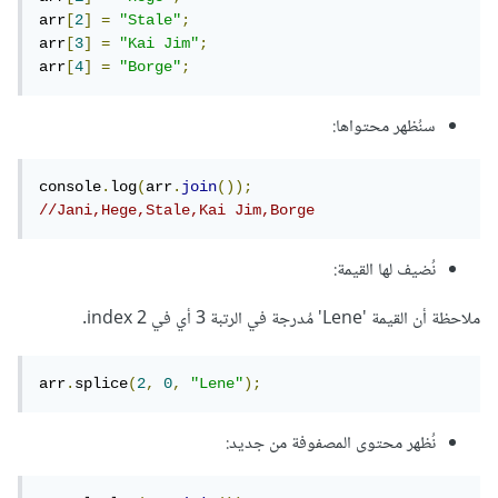
arr
[
2
]
=
"Stale"
;
arr
[
3
]
=
"Kai Jim"
;
arr
[
4
]
=
"Borge"
;
سنُظهر محتواها:
console
.
log
(
arr
.
join
());
//Jani,Hege,Stale,Kai Jim,Borge
نُضيف لها القيمة:
ملاحظة أن القيمة 'Lene' مُدرجة في الرتبة 3 أي في index 2.
arr
.
splice
(
2
,
0
,
"Lene"
);
نُظهر محتوى المصفوفة من جديد: