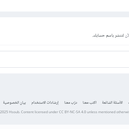
آن
لتنشر باسم حسابك.
الأسئلة الشائعة
اكتب معنا
درّب معنا
إرشادات الاستخدام
بيان الخصوصية
 2025
Hsoub
.
Content licensed under
CC BY-NC-SA 4.0
unless mentioned otherwi