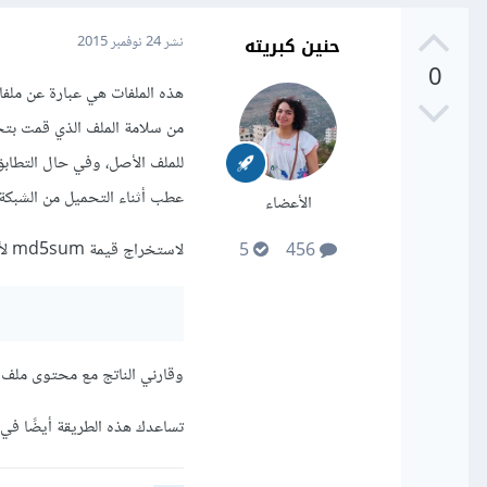
حنين كبريته
نشر
24 نوفمبر 2015
0
للملف الأصل، وفي حال التطاب
عطب أثناء التحميل من الشبكة.
الأعضاء
لاستخراج قيمة md5sum لأي ملف لديك نفّذي ما يلي ضمن الطرفية:
5
456
وقارني الناتج مع محتوى ملف md5 في الموقع الأصل.
تساعدك هذه الطريقة أيضًا في