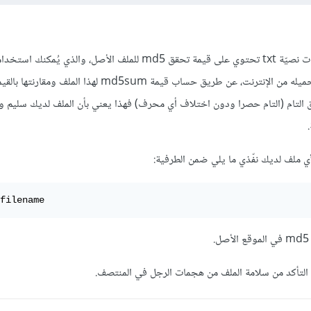
هذه الملفات هي عبارة عن ملفات نصيّة txt تحتوي على قيمة تحقق md5 للملف الأصل، والذي 
من سلامة الملف الذي قمت بتحميله من الإنترنت، عن طريق حساب قيمة md5sum لهذا ا
ق التام (التام حصرا ودون اختلاف أي محرف) فهذا يعني بأن الملف لديك سليم 
filename
 التأكد من سلامة الملف من هجمات الرجل في المنتصف.