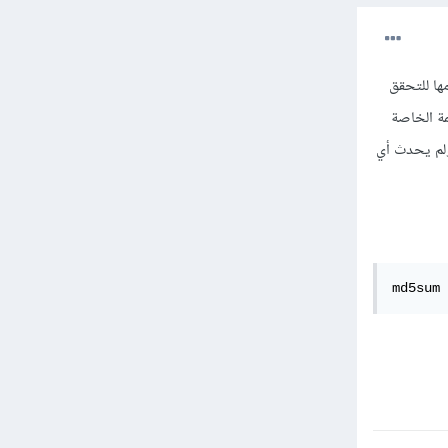
يُمكنك استخدامها للتحقق
لملف ومقارنتها بالقيمة الخاصة
ولم يحدث أي
md5sum 