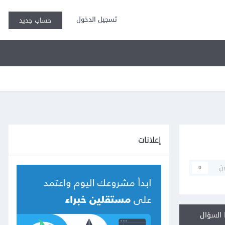
تسجيل الدخول
حساب جديد
إعلانات
ن
0
السؤال