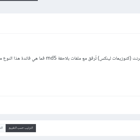
نكس) تُرفق مع ملفات بلاحقة md5 فما هي فائدة هذا النوع من الملفات؟
الترتيب حسب التقييم
ال