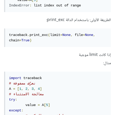
    value
=
A
[
5
]
IndexError
:
 list index out of range
الطريقة الأولى: باستخدام الدالة print_exc:
traceback
.
print_exc
(
limit
=
None
,
 file
=
None
,
chain
=
True
)
إذا كانت limit موجبة
مثال:
import
# نعرّف مصفوفة
A 
=
[
1
,
2
,
3
,
4
]
# معالجة الاستثناء
try
:
	value 
=
 A
[
5
]
except
: