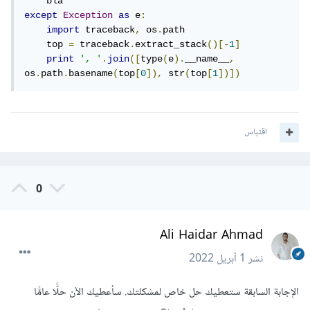
except
Exception
as
 e
:
import
 traceback
,
 os
.
path

    top 
=
 traceback
.
extract_stack
()[-
1
]
print
', '
.
join
([
type
(
e
).
__name__
,
os
.
path
.
basename
(
top
[
0
]),
 str
(
top
[
1
])])
اقتباس
0
Ali Haidar Ahmad
نشر
1 أبريل 2022
الإجابة السابقة ستعطيك حل خاص لمشكلتك. سأعطيك الآن حلًّا عامًّا